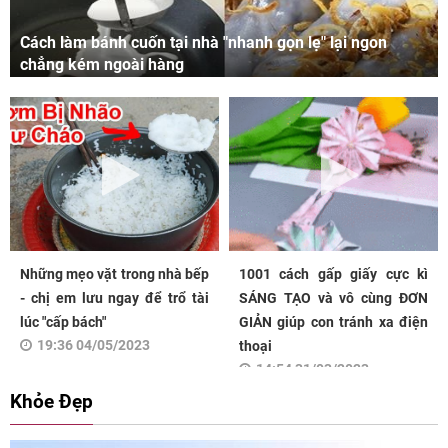
Cách làm bánh cuốn tại nhà "nhanh gọn lẹ" lại ngon
chẳng kém ngoài hàng
Những mẹo vặt trong nhà bếp
1001 cách gấp giấy cực kì
- chị em lưu ngay để trổ tài
SÁNG TẠO và vô cùng ĐƠN
lúc "cấp bách"
GIẢN giúp con tránh xa điện
19:36 04/05/2023
thoại
14:54 31/03/2023
Khỏe Đẹp