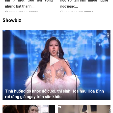
lần 7 lượt trèo lên võng
ngờ vỡ tan làm nhiều người
nhưng bất thành...
ngơ ngác...
08:00 11/05/2024
09:06 03/05/2024
Showbiz
Tình huống dở khóc dở cười, thí sinh Hoa hậu Hòa Bình
rơi răng giả ngay trên sân khấu