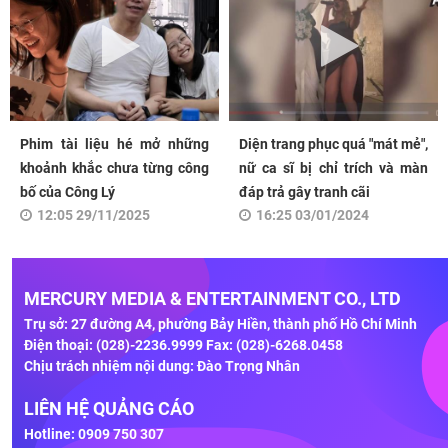
Phim tài liệu hé mở những
Diện trang phục quá "mát mẻ",
khoảnh khắc chưa từng công
nữ ca sĩ bị chỉ trích và màn
bố của Công Lý
đáp trả gây tranh cãi
12:05 29/11/2025
16:25 03/01/2024
MERCURY MEDIA & ENTERTAINMENT CO., LTD
Trụ sở: 27 đường A4, phường Bảy Hiền, thành phố Hồ Chí Minh
Điện thoại: (028)-2236.9999 Fax: (028)-6268.0458
Chịu trách nhiệm nội dung: Đào Trọng Nhân
LIÊN HỆ QUẢNG CÁO
Hotline: 0909 750 307