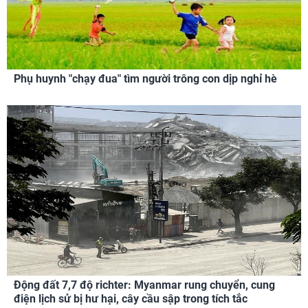
Phụ huynh "chạy đua" tìm người trông con dịp nghỉ hè
Động đất 7,7 độ richter: Myanmar rung chuyển, cung
điện lịch sử bị hư hại, cây cầu sập trong tích tắc