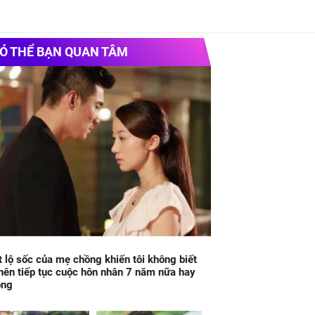
Ó THỂ BẠN QUAN TÂM
t lộ sốc của mẹ chồng khiến tôi không biết
nên tiếp tục cuộc hôn nhân 7 năm nữa hay
ông