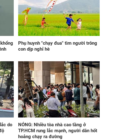
t sinh việc bất
Kể từ ngày mai, thứ
 trước ngày ly hôn
Bảy 8/8/2026, Thần
ến tôi hoảng loạn
Tài 'điểm mặt gọi tên',
sau đó tỉnh ngộ
3 con giáp lộc nhiều
hơn sông, tài vận
sáng như trăng Rằm,
chính thức hết khổ
p khổng
Phụ huynh "chạy đua" tìm người trông
ênh
con dịp nghỉ hè
 nghiệm để kiểm
Lấy nhầm chồng rồi
 máu tương thích
trở thành trụ cột gia
 con, chồng nghẹn
đình, tôi rút ra bài học
o tiết lộ bí mật
về hôn nhân
lắc do
NÓNG: Nhiều tòa nhà cao tầng ở
độ
TP.HCM rung lắc mạnh, người dân hốt
hoảng chạy ra đường