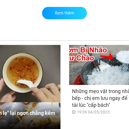
Xem thêm
Đú
thứ
con
đón
hốt
bất
vi
Những mẹo vặt trong nh
bếp - chị em lưu ngay để 
tài lúc "cấp bách"
19:36 04/05/2023
 lẹ" lại ngon chẳng kém