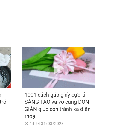
ng 7h30 ngày mai,
Thần Tài mở cửa sau
 Bảy 8/8/2026, 3
ngày 7/8/2026, 3 con
 giáp 'ngửa đầu
giáp ra đường 'đụng
 quý nhân, cúi đầu
trúng hố vàng', mỏi
 tài lộc', giàu sang
tay đếm tiền, giàu nứt
 chấp, tình duyên
đố đổ vách
ên mãn
à
1001 cách gấp giấy cực kì
trổ
SÁNG TẠO và vô cùng ĐƠN
GIẢN giúp con tránh xa điện
thoại
14:54 31/03/2023