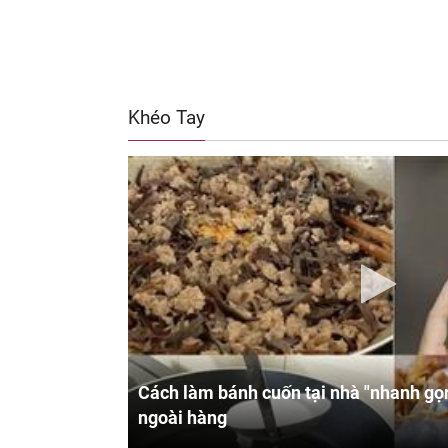
Khéo Tay
Cách làm bánh cuốn tại nhà "nhanh gọn
ngoài hàng