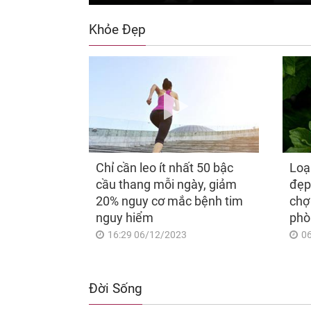
Khỏe Đẹp
Chỉ cần leo ít nhất 50 bậc
Loạ
cầu thang mỗi ngày, giảm
đẹp
20% nguy cơ mắc bệnh tim
chợ
nguy hiểm
phò
16:29 06/12/2023
0
Đời Sống