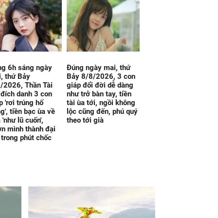
ng 6h sáng ngày
Đúng ngày mai, thứ
, thứ Bảy
Bảy 8/8/2026, 3 con
/2026, Thần Tài
giáp đổi đời dễ dàng
 đích danh 3 con
như trở bàn tay, tiền
p 'rơi trúng hố
tài ùa tới, ngồi không
g', tiền bạc ùa về
lộc cũng đến, phú quý
 'như lũ cuốn',
theo tới già
n mình thành đại
 trong phút chốc