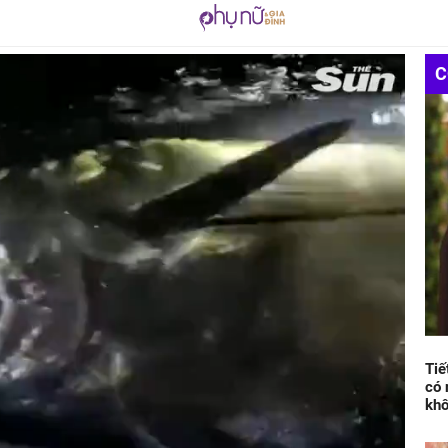
C
Tiế
có 
kh