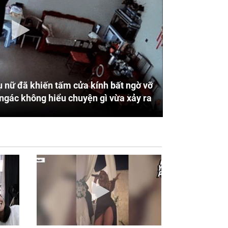
 nữ đã khiến tấm cửa kính bất ngờ vỡ
ngác không hiểu chuyện gì vừa xảy ra