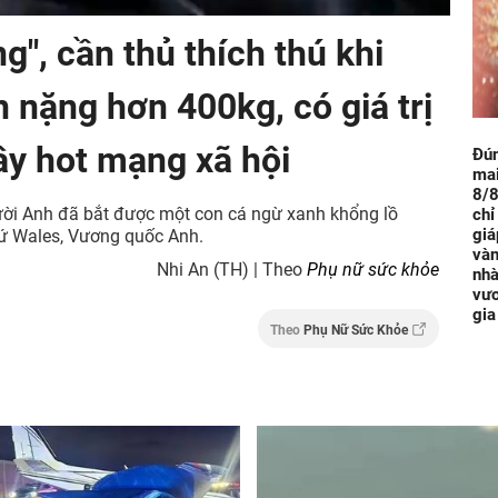
g", cần thủ thích thú khi
 nặng hơn 400kg, có giá trị
ây hot mạng xã hội
Đú
mai
8/8
gười Anh đã bắt được một con cá ngừ xanh khổng lồ
chỉ
giá
xứ Wales, Vương quốc Anh.
vàn
Nhi An (TH) | Theo
Phụ nữ sức khỏe
nhà
vươ
gia
Theo
Phụ Nữ Sức Khỏe