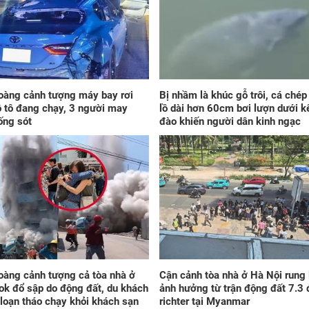
Phá
ngờ
khi
và 
oàng cảnh tượng máy bay rơi
Bị nhầm là khúc gỗ trôi, cá ché
ô tô đang chạy, 3 người may
lồ dài hơn 60cm bơi lượn dưới k
ống sót
đào khiến người dân kinh ngạc
Xét
tra
với
ngà
oàng cảnh tượng cả tòa nhà ở
Cận cảnh tòa nhà ở Hà Nội rung 
k đổ sập do động đất, du khách
ảnh hưởng từ trận động đất 7.3 
loạn tháo chạy khỏi khách sạn
richter tại Myanmar