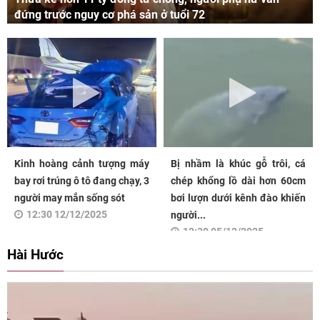
đứng trước nguy cơ phá sản ở tuổi 72
Kinh hoàng cảnh tượng máy
Bị nhầm là khúc gỗ trôi, cá
bay rơi trúng ô tô đang chạy, 3
chép khổng lồ dài hơn 60cm
người may mắn sống sót
bơi lượn dưới kênh đào khiến
12:30 12/12/2025
người...
12:30 05/12/2025
Hài Hước