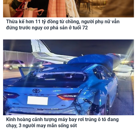
Thừa kế hơn 11 tỷ đồng từ chồng, người phụ nữ vẫn
đứng trước nguy cơ phá sản ở tuổi 72
Kinh hoàng cảnh tượng máy bay rơi trúng ô tô đang
chạy, 3 người may mắn sống sót