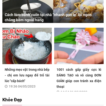
Cách làm bánh cuốn tại nhà "nhanh gọn lẹ" lại ngon
chẳng kém ngoài hàng
Những mẹo vặt trong nhà bếp
1001 cách gấp giấy cực kì
- chị em lưu ngay để trổ tài
SÁNG TẠO và vô cùng ĐƠN
lúc "cấp bách"
GIẢN giúp con tránh xa điện
19:36 04/05/2023
thoại
14:54 31/03/2023
Khỏe Đẹp