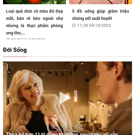
Loại quả chín có màu đỏ đẹp
5 đồ uống giúp giảm triệu
mắt, bán rẻ bèo ngoài chợ
chứng sốt xuất huyết
11:38 04/10/2023
nhưng là thực phẩm phòng
ung thư,...
06:03 11/10/2023
Đời Sống
Thừa kế hơn 11 tỷ đồng từ chồng, người phụ nữ vẫn