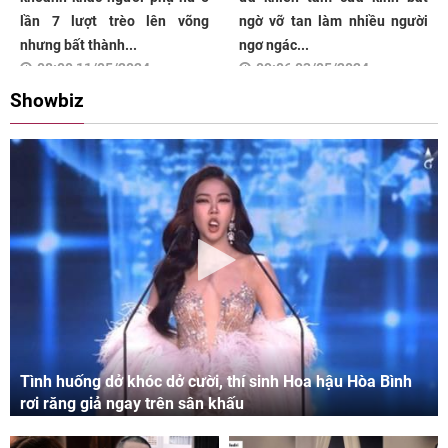
lần 7 lượt trèo lên võng
ngờ vỡ tan làm nhiều người
nhưng bất thành...
ngơ ngác...
08:00 11/05/2024
09:06 03/05/2024
Showbiz
Tình huống dở khóc dở cười, thí sinh Hoa hậu Hòa Bình
rơi răng giả ngay trên sân khấu