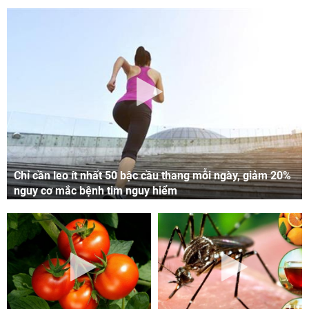
Chỉ cần leo ít nhất 50 bậc cầu thang mỗi ngày, giảm 20%
nguy cơ mắc bệnh tim nguy hiểm