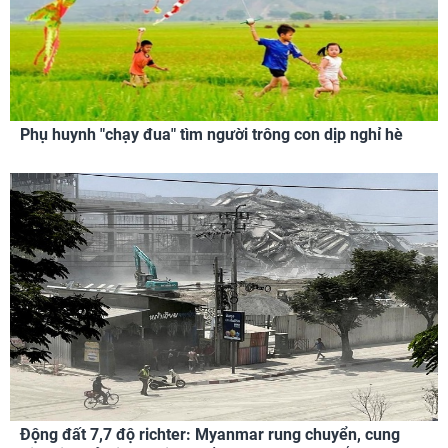
Phụ huynh "chạy đua" tìm người trông con dịp nghỉ hè
Động đất 7,7 độ richter: Myanmar rung chuyển, cung