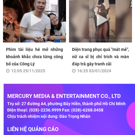
Phim tài liệu hé mở những
Diện trang phục quá "mát mẻ",
khoảnh khắc chưa từng công
nữ ca sĩ bị chỉ trích và màn
bố của Công Lý
đáp trả gây tranh cãi
12:05 29/11/2025
16:25 03/01/2024
MERCURY MEDIA & ENTERTAINMENT CO., LTD
Trụ sở: 27 đường A4, phường Bảy Hiền, thành phố Hồ Chí Minh
Điện thoại: (028)-2236.9999 Fax: (028)-6268.0458
Chịu trách nhiệm nội dung: Đào Trọng Nhân
LIÊN HỆ QUẢNG CÁO