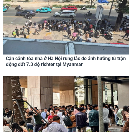
Cận cảnh tòa nhà ở Hà Nội rung lắc do ảnh hưởng từ trận
động đất 7.3 độ richter tại Myanmar