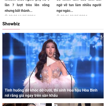
lần 7 lượt trèo lên võng
ngờ vỡ tan làm nhiều người
nhưng bất thành...
ngơ ngác...
08:00 11/05/2024
09:06 03/05/2024
Showbiz
Tình huống dở khóc dở cười, thí sinh Hoa hậu Hòa Bình
rơi răng giả ngay trên sân khấu