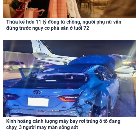
Thừa kế hơn 11 tỷ đồng từ chồng, người phụ nữ vẫn
đứng trước nguy cơ phá sản ở tuổi 72
Kinh hoàng cảnh tượng máy bay rơi trúng ô tô đang
chạy, 3 người may mắn sống sót