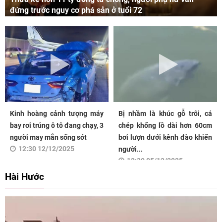
đứng trước nguy cơ phá sản ở tuổi 72
Kinh hoàng cảnh tượng máy
Bị nhầm là khúc gỗ trôi, cá
bay rơi trúng ô tô đang chạy, 3
chép khổng lồ dài hơn 60cm
người may mắn sống sót
bơi lượn dưới kênh đào khiến
12:30 12/12/2025
người...
12:30 05/12/2025
Hài Hước