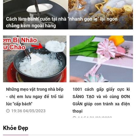
Cách làm bánh cuốn tại nhà "nhanh gọn lẹ" lại ngon
chẳng kém ngoài hàng
Những mẹo vặt trong nhà bếp
1001 cách gấp giấy cực kì
- chị em lưu ngay để trổ tài
SÁNG TẠO và vô cùng ĐƠN
lúc "cấp bách"
GIẢN giúp con tránh xa điện
19:36 04/05/2023
thoại
14:54 31/03/2023
Khỏe Đẹp