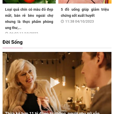
Loại quả chín có màu đỏ đẹp
5 đồ uống giúp giảm triệu
mắt, bán rẻ bèo ngoài chợ
chứng sốt xuất huyết
11:38 04/10/2023
nhưng là thực phẩm phòng
ung thư,...
06:03 11/10/2023
Đời Sống
Thừa kế hơn 11 tỷ đồng từ chồng, người phụ nữ vẫn