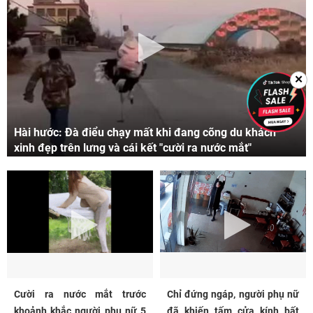
✕
Hài hước: Đà điểu chạy mất khi đang cõng du khách
xinh đẹp trên lưng và cái kết "cười ra nước mắt"
Cười ra nước mắt trước
Chỉ đứng ngáp, người phụ nữ
khoảnh khắc người phụ nữ 5
đã khiến tấm cửa kính bất