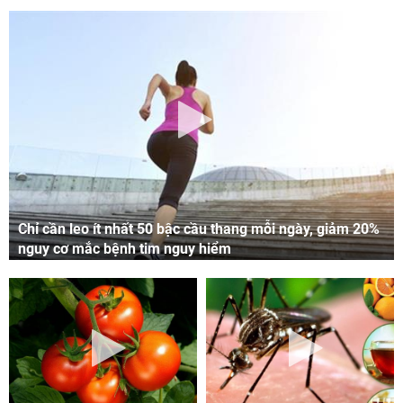
Chỉ cần leo ít nhất 50 bậc cầu thang mỗi ngày, giảm 20%
nguy cơ mắc bệnh tim nguy hiểm