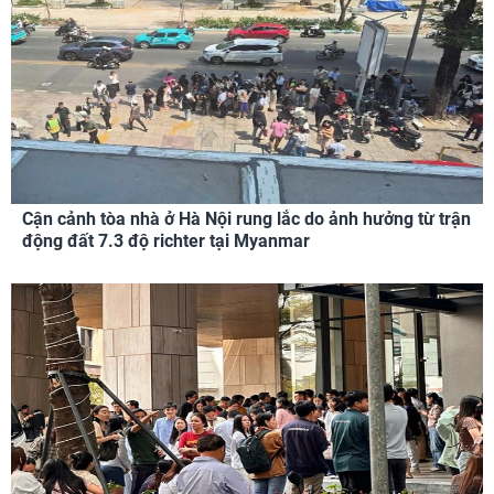
Cận cảnh tòa nhà ở Hà Nội rung lắc do ảnh hưởng từ trận
động đất 7.3 độ richter tại Myanmar