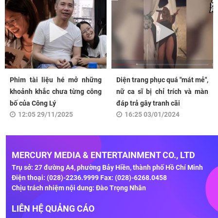
Phim tài liệu hé mở những
Diện trang phục quá "mát mẻ",
khoảnh khắc chưa từng công
nữ ca sĩ bị chỉ trích và màn
bố của Công Lý
đáp trả gây tranh cãi
12:05 29/11/2025
16:25 03/01/2024
MERCURY MEDIA & ENTERTAINMENT CO., LTD
Trụ sở: 27 đường A4, phường Bảy Hiền, thành phố Hồ Chí Minh
Điện thoại: (028)-2236.9999 Fax: (028)-6268.0458
Chịu trách nhiệm nội dung: Đào Trọng Nhân
LIÊN HỆ QUẢNG CÁO