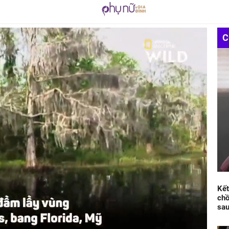
C
Kết
chồ
sau