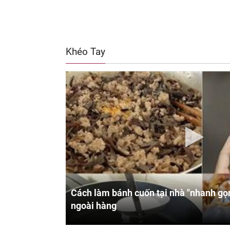
Khéo Tay
Cách làm bánh cuốn tại nhà "nhanh gọn
ngoài hàng