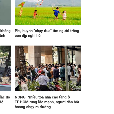
lái xe xịn 7 tỷ của
như trở bàn tay, tiền
h tới
tài ùa tới, ngồi không
lộc cũng đến, phú quý
theo tới già
p khổng
Phụ huynh "chạy đua" tìm người trông
ênh
con dịp nghỉ hè
iờ sáng nghe tiếng
Đúng 21h30 ngày
c chảy, em lọ mọ
mai, thứ Sáu
xem thì bật khóc
7/8/2026, 3 con giáp
 thấy hành động
tiền về trĩu túi, phúc
 của chồng
cao hơn núi, lộc nhiều
hơn sông, giàu sang
no đủ
lắc do
NÓNG: Nhiều tòa nhà cao tầng ở
độ
TP.HCM rung lắc mạnh, người dân hốt
hoảng chạy ra đường