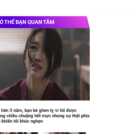
Ó THỂ BẠN QUAN TÂM
 hôn 3 năm, bạn bè ghen tỵ vì tôi được
ng chiều chuộng hết mực nhưng sự thật phía
 khiến tôi khóc nghẹn