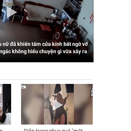
 nữ đã khiến tấm cửa kính bất ngờ vỡ
ngác không hiểu chuyện gì vừa xảy ra
g
Diện trang phục quá "mát