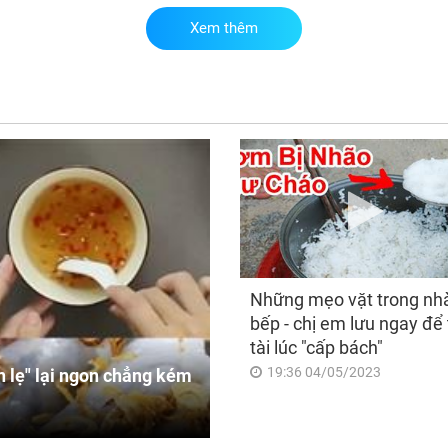
Xem thêm
Ch
thá
nào
10 
thậ
số
Những mẹo vặt trong nh
bếp - chị em lưu ngay để 
tài lúc "cấp bách"
19:36 04/05/2023
 lẹ" lại ngon chẳng kém