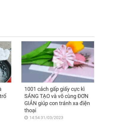
ồng mất được 4
Sau ngày mai, thứ
ng nhưng tháng
Sáu 7/8/2026, Thần
 cũng nhận được
Tài 'điểm mặt gọi tên',
triệu từ anh và sự
3 con giáp lộc nhiều
t phía sau khiến tôi
hơn sông, tài vận
c
sáng như trăng Rằm,
chính thức hết khổ
à
1001 cách gấp giấy cực kì
trổ
SÁNG TẠO và vô cùng ĐƠN
GIẢN giúp con tránh xa điện
thoại
14:54 31/03/2023