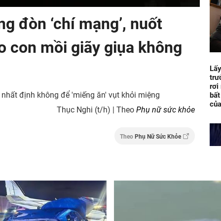
ng đòn ‘chí mạng’, nuốt
 con mồi giãy giụa không
Lấy
trư
rơi
 nhất định không để 'miếng ăn' vụt khỏi miệng
bất
của
Thục Nghi (t/h) | Theo
Phụ nữ sức khỏe
Theo
Phụ Nữ Sức Khỏe
Bị 
chê
điệ