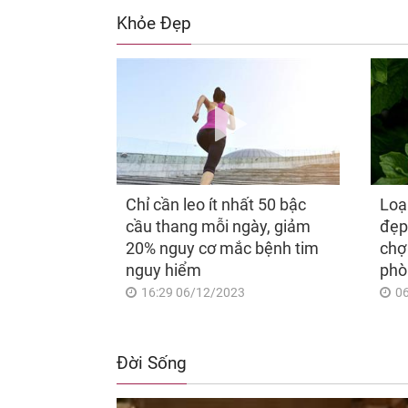
Khỏe Đẹp
Chỉ cần leo ít nhất 50 bậc
Loạ
cầu thang mỗi ngày, giảm
đẹp
20% nguy cơ mắc bệnh tim
chợ
nguy hiểm
phò
16:29 06/12/2023
0
Đời Sống