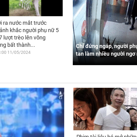
i ra nước mắt trước
ảnh khắc người phụ nữ 5
7 lượt trèo lên võng
ng bất thành...
Chỉ đứng ngáp, người phụ
8:00 11/05/2024
tan làm nhiều người ngơ 
Phim tài liệu hé mở nhữn