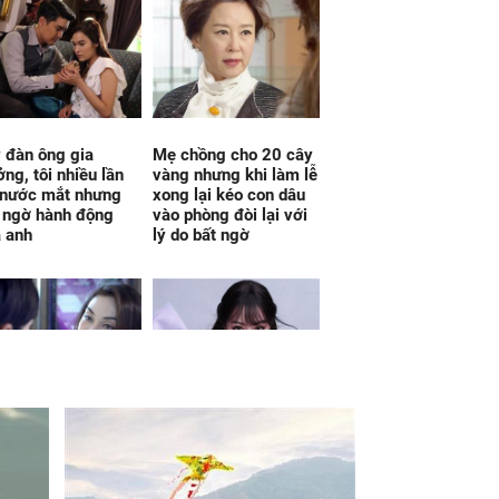
 đàn ông gia
Mẹ chồng cho 20 cây
ởng, tôi nhiều lần
vàng nhưng khi làm lễ
 nước mắt nhưng
xong lại kéo con dâu
 ngờ hành động
vào phòng đòi lại với
 anh
lý do bất ngờ
gia đình bạn trai
Vận đỏ như son kể từ
, tôi bình thản lấy
ngày 7/8/2026, 3 con
n thoại gọi ngay tài
giáp đổi đời dễ dàng