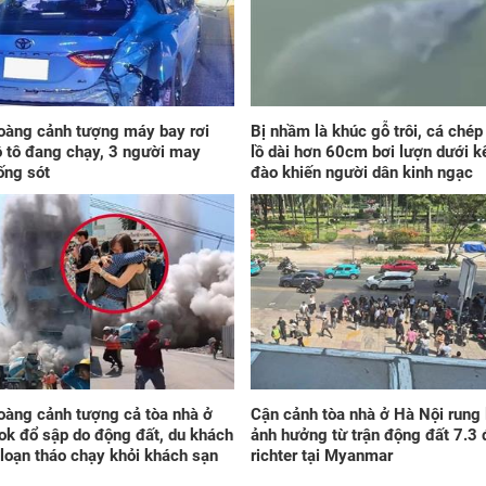
xế 
mìn
oàng cảnh tượng máy bay rơi
Bị nhầm là khúc gỗ trôi, cá ché
ô tô đang chạy, 3 người may
lồ dài hơn 60cm bơi lượn dưới k
ống sót
đào khiến người dân kinh ngạc
2 g
nướ
đi 
khi
này
oàng cảnh tượng cả tòa nhà ở
Cận cảnh tòa nhà ở Hà Nội rung 
k đổ sập do động đất, du khách
ảnh hưởng từ trận động đất 7.3 
loạn tháo chạy khỏi khách sạn
richter tại Myanmar