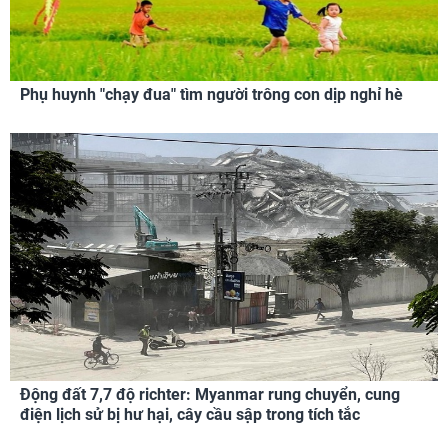
Phụ huynh "chạy đua" tìm người trông con dịp nghỉ hè
Động đất 7,7 độ richter: Myanmar rung chuyển, cung
điện lịch sử bị hư hại, cây cầu sập trong tích tắc