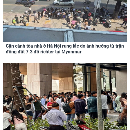
Cận cảnh tòa nhà ở Hà Nội rung lắc do ảnh hưởng từ trận
động đất 7.3 độ richter tại Myanmar