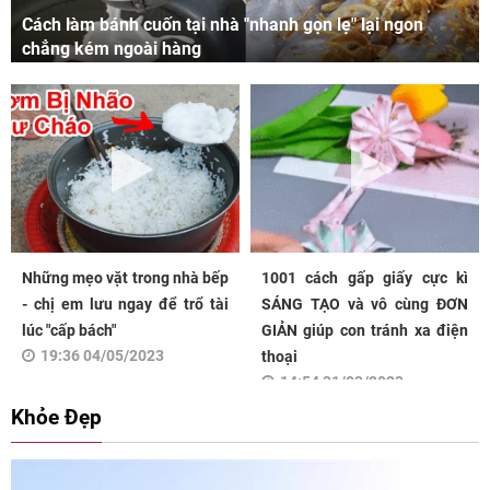
Cách làm bánh cuốn tại nhà "nhanh gọn lẹ" lại ngon
chẳng kém ngoài hàng
Những mẹo vặt trong nhà bếp
1001 cách gấp giấy cực kì
- chị em lưu ngay để trổ tài
SÁNG TẠO và vô cùng ĐƠN
lúc "cấp bách"
GIẢN giúp con tránh xa điện
19:36 04/05/2023
thoại
14:54 31/03/2023
Khỏe Đẹp