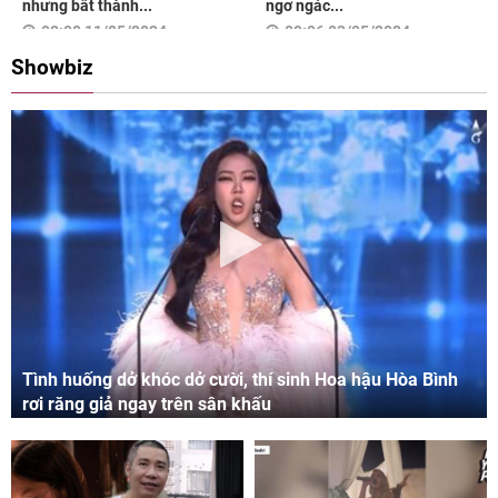
nhưng bất thành...
ngơ ngác...
08:00 11/05/2024
09:06 03/05/2024
Showbiz
Tình huống dở khóc dở cười, thí sinh Hoa hậu Hòa Bình
rơi răng giả ngay trên sân khấu