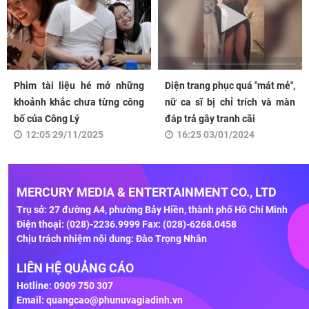
Phim tài liệu hé mở những
Diện trang phục quá "mát mẻ",
khoảnh khắc chưa từng công
nữ ca sĩ bị chỉ trích và màn
bố của Công Lý
đáp trả gây tranh cãi
12:05 29/11/2025
16:25 03/01/2024
MERCURY MEDIA & ENTERTAINMENT CO., LTD
Trụ sở: 27 đường A4, phường Bảy Hiền, thành phố Hồ Chí Minh
Điện thoại: (028)-2236.9999 Fax: (028)-6268.0458
Chịu trách nhiệm nội dung: Đào Trọng Nhân
LIÊN HỆ QUẢNG CÁO
Hotline: 0909 750 307
Email:
quangcao@phunuvagiadinh.vn