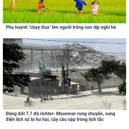
Phụ huynh "chạy đua" tìm người trông con dịp nghỉ hè
Động đất 7,7 độ richter: Myanmar rung chuyển, cung
điện lịch sử bị hư hại, cây cầu sập trong tích tắc