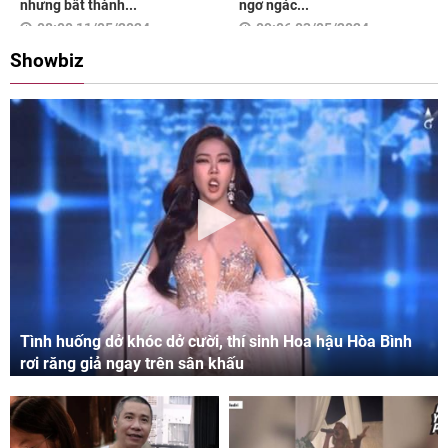
nhưng bất thành...
ngơ ngác...
08:00 11/05/2024
09:06 03/05/2024
Showbiz
Tình huống dở khóc dở cười, thí sinh Hoa hậu Hòa Bình
rơi răng giả ngay trên sân khấu