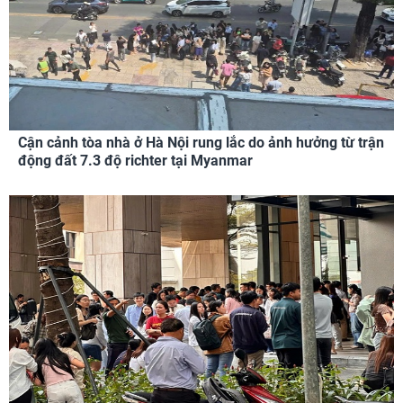
Cận cảnh tòa nhà ở Hà Nội rung lắc do ảnh hưởng từ trận
động đất 7.3 độ richter tại Myanmar