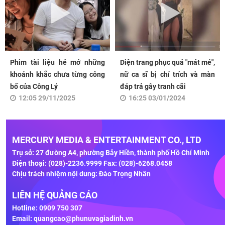
Phim tài liệu hé mở những
Diện trang phục quá "mát mẻ",
khoảnh khắc chưa từng công
nữ ca sĩ bị chỉ trích và màn
bố của Công Lý
đáp trả gây tranh cãi
12:05 29/11/2025
16:25 03/01/2024
MERCURY MEDIA & ENTERTAINMENT CO., LTD
Trụ sở: 27 đường A4, phường Bảy Hiền, thành phố Hồ Chí Minh
Điện thoại: (028)-2236.9999 Fax: (028)-6268.0458
Chịu trách nhiệm nội dung: Đào Trọng Nhân
LIÊN HỆ QUẢNG CÁO
Hotline: 0909 750 307
Email:
quangcao@phunuvagiadinh.vn