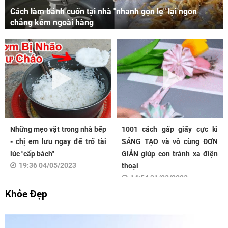
Cách làm bánh cuốn tại nhà "nhanh gọn lẹ" lại ngon
chẳng kém ngoài hàng
Những mẹo vặt trong nhà bếp
1001 cách gấp giấy cực kì
- chị em lưu ngay để trổ tài
SÁNG TẠO và vô cùng ĐƠN
lúc "cấp bách"
GIẢN giúp con tránh xa điện
19:36 04/05/2023
thoại
14:54 31/03/2023
Khỏe Đẹp