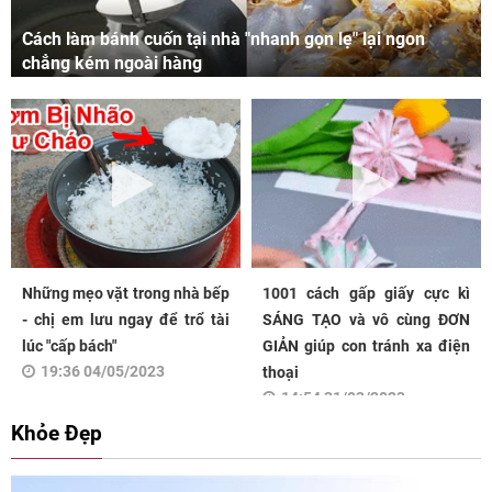
Cách làm bánh cuốn tại nhà "nhanh gọn lẹ" lại ngon
chẳng kém ngoài hàng
Những mẹo vặt trong nhà bếp
1001 cách gấp giấy cực kì
- chị em lưu ngay để trổ tài
SÁNG TẠO và vô cùng ĐƠN
lúc "cấp bách"
GIẢN giúp con tránh xa điện
19:36 04/05/2023
thoại
14:54 31/03/2023
Khỏe Đẹp