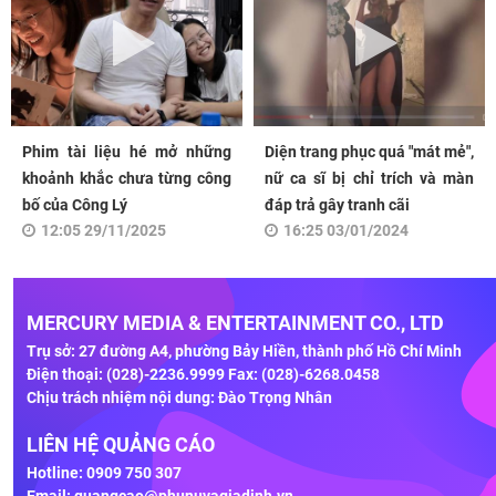
Phim tài liệu hé mở những
Diện trang phục quá "mát mẻ",
khoảnh khắc chưa từng công
nữ ca sĩ bị chỉ trích và màn
bố của Công Lý
đáp trả gây tranh cãi
12:05 29/11/2025
16:25 03/01/2024
MERCURY MEDIA & ENTERTAINMENT CO., LTD
Trụ sở: 27 đường A4, phường Bảy Hiền, thành phố Hồ Chí Minh
Điện thoại: (028)-2236.9999 Fax: (028)-6268.0458
Chịu trách nhiệm nội dung: Đào Trọng Nhân
LIÊN HỆ QUẢNG CÁO
Hotline: 0909 750 307
Email:
quangcao@phunuvagiadinh.vn