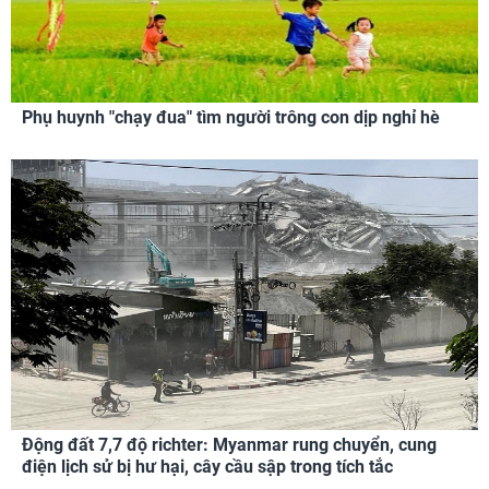
Phụ huynh "chạy đua" tìm người trông con dịp nghỉ hè
Động đất 7,7 độ richter: Myanmar rung chuyển, cung
điện lịch sử bị hư hại, cây cầu sập trong tích tắc