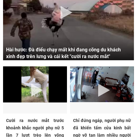
Hài hước: Đà điểu chạy mất khi đang cõng du khách
xinh đẹp trên lưng và cái kết "cười ra nước mắt"
Cười ra nước mắt trước
Chỉ đứng ngáp, người phụ nữ
khoảnh khắc người phụ nữ 5
đã khiến tấm cửa kính bất
lần 7 lượt trèo lên võng
ngờ vỡ tan làm nhiều người