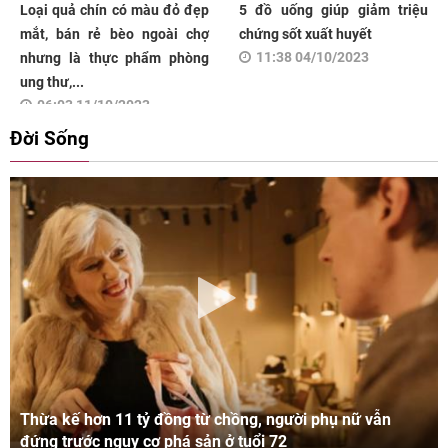
Loại quả chín có màu đỏ đẹp
5 đồ uống giúp giảm triệu
mắt, bán rẻ bèo ngoài chợ
chứng sốt xuất huyết
11:38 04/10/2023
nhưng là thực phẩm phòng
ung thư,...
06:03 11/10/2023
Đời Sống
Thừa kế hơn 11 tỷ đồng từ chồng, người phụ nữ vẫn
đứng trước nguy cơ phá sản ở tuổi 72