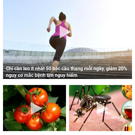
Chỉ cần leo ít nhất 50 bậc cầu thang mỗi ngày, giảm 20%
nguy cơ mắc bệnh tim nguy hiểm