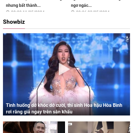
nhưng bất thành...
ngơ ngác...
08:00 11/05/2024
09:06 03/05/2024
Showbiz
Tình huống dở khóc dở cười, thí sinh Hoa hậu Hòa Bình
rơi răng giả ngay trên sân khấu