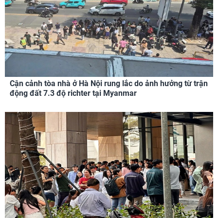
Cận cảnh tòa nhà ở Hà Nội rung lắc do ảnh hưởng từ trận
động đất 7.3 độ richter tại Myanmar