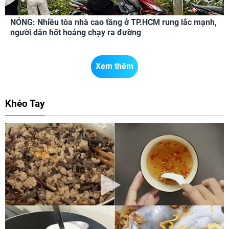
NÓNG: Nhiều tòa nhà cao tầng ở TP.HCM rung lắc mạnh,
người dân hốt hoảng chạy ra đường
Xem thêm
Khéo Tay