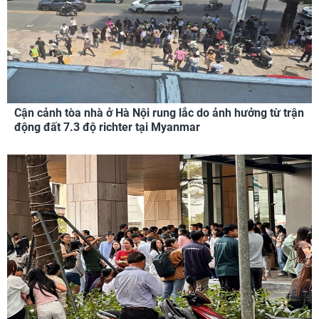
Cận cảnh tòa nhà ở Hà Nội rung lắc do ảnh hưởng từ trận
động đất 7.3 độ richter tại Myanmar