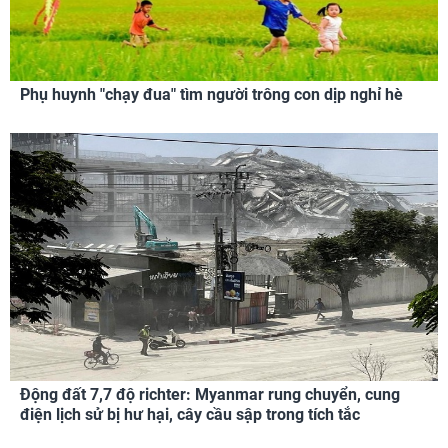
Phụ huynh "chạy đua" tìm người trông con dịp nghỉ hè
Động đất 7,7 độ richter: Myanmar rung chuyển, cung
điện lịch sử bị hư hại, cây cầu sập trong tích tắc