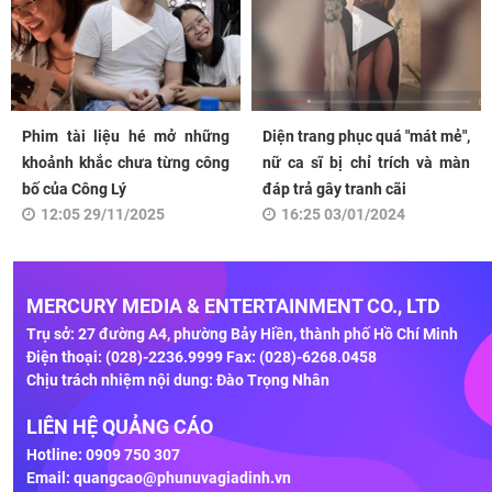
Phim tài liệu hé mở những
Diện trang phục quá "mát mẻ",
khoảnh khắc chưa từng công
nữ ca sĩ bị chỉ trích và màn
bố của Công Lý
đáp trả gây tranh cãi
12:05 29/11/2025
16:25 03/01/2024
MERCURY MEDIA & ENTERTAINMENT CO., LTD
Trụ sở: 27 đường A4, phường Bảy Hiền, thành phố Hồ Chí Minh
Điện thoại: (028)-2236.9999 Fax: (028)-6268.0458
Chịu trách nhiệm nội dung: Đào Trọng Nhân
LIÊN HỆ QUẢNG CÁO
Hotline: 0909 750 307
Email:
quangcao@phunuvagiadinh.vn