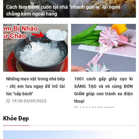
Cách làm bánh cuốn tại nhà "nhanh gọn lẹ" lại ngon
chẳng kém ngoài hàng
Những mẹo vặt trong nhà bếp
1001 cách gấp giấy cực kì
- chị em lưu ngay để trổ tài
SÁNG TẠO và vô cùng ĐƠN
lúc "cấp bách"
GIẢN giúp con tránh xa điện
19:36 04/05/2023
thoại
14:54 31/03/2023
Khỏe Đẹp