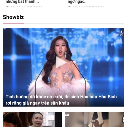
nhưng bất thành...
ngơ ngác...
08:00 11/05/2024
09:06 03/05/2024
Showbiz
Tình huống dở khóc dở cười, thí sinh Hoa hậu Hòa Bình
rơi răng giả ngay trên sân khấu