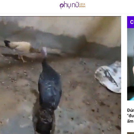
C
Đún
"đu
ấm 