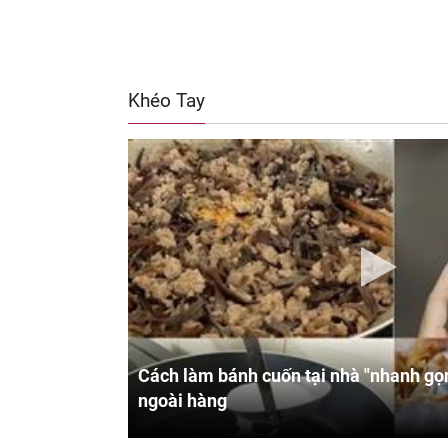
Khéo Tay
Cách làm bánh cuốn tại nhà "nhanh gọn
ngoài hàng