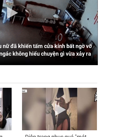
 nữ đã khiến tấm cửa kính bất ngờ vỡ
ngác không hiểu chuyện gì vừa xảy ra
g
Diện trang phục quá "mát