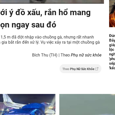
ới ý đồ xấu, rắn hổ mang
gọn ngay sau đó
Đún
i 1,5 m đã đột nhập vào chuồng gà, nhưng rất nhanh
Bảy
ia bắt rắn đến xử lý. Vụ việc xảy ra tại một chuồng gà
giá
lộc
ngh
Bích Thu (TH) | Theo
Phụ nữ sức khỏe
'ph
sếp
'kế
Theo
Phụ Nữ Sức Khỏe