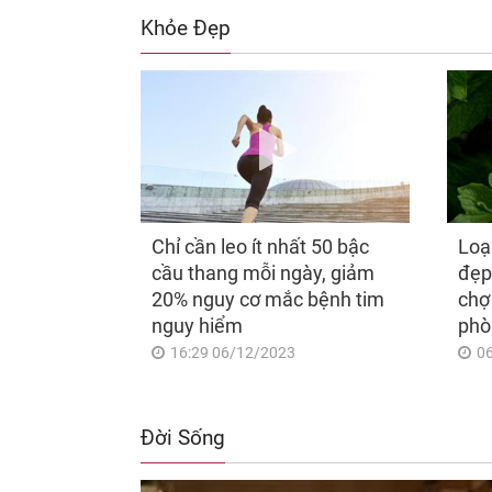
Khỏe Đẹp
Chỉ cần leo ít nhất 50 bậc
Loạ
cầu thang mỗi ngày, giảm
đẹp
20% nguy cơ mắc bệnh tim
chợ
nguy hiểm
phò
16:29 06/12/2023
0
Đời Sống