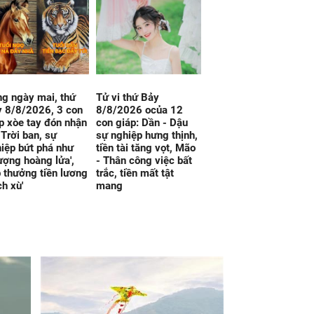
g ngày mai, thứ
Tử vi thứ Bảy
 8/8/2026, 3 con
8/8/2026 ocủa 12
p xòe tay đón nhận
con giáp: Dần - Dậu
 Trời ban, sự
sự nghiệp hưng thịnh,
iệp bứt phá như
tiền tài tăng vọt, Mão
ượng hoàng lửa',
- Thân công việc bất
 thưởng tiền lương
trắc, tiền mất tật
ch xù'
mang