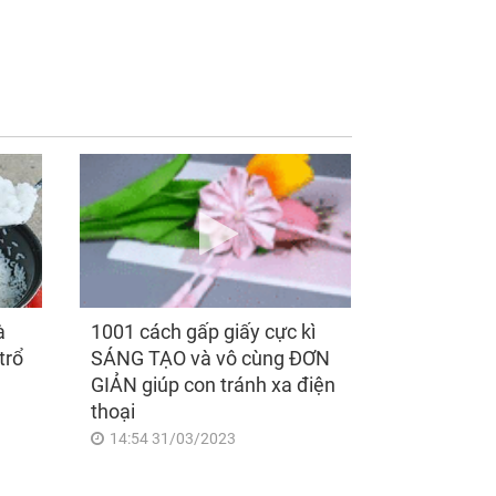
i ngày hôm nay
Kết hôn 3 năm, bạn bè
8/2026), 3 con
ghen tỵ vì tôi được
p vận trình như 'cá
chồng chiều chuộng
p hóa rồng', giàu
hết mực nhưng sự
lên bất chấp, số đỏ
thật phía sau khiến tôi
t như son
khóc nghẹn
à
1001 cách gấp giấy cực kì
trổ
SÁNG TẠO và vô cùng ĐƠN
GIẢN giúp con tránh xa điện
thoại
14:54 31/03/2023