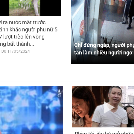
i ra nước mắt trước
ảnh khắc người phụ nữ 5
7 lượt trèo lên võng
ng bất thành...
Chỉ đứng ngáp, người phụ
8:00 11/05/2024
tan làm nhiều người ngơ 
Phim tài liệu hé mở nhữn