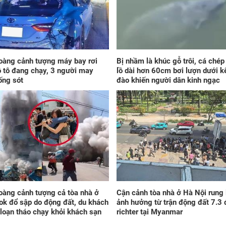
Đún
ngà
giá
'cá
phú
khô
đầ
oàng cảnh tượng máy bay rơi
Bị nhầm là khúc gỗ trôi, cá ché
ô tô đang chạy, 3 người may
lồ dài hơn 60cm bơi lượn dưới k
ống sót
đào khiến người dân kinh ngạc
Sau
7/8
'số
cũn
oàng cảnh tượng cả tòa nhà ở
Cận cảnh tòa nhà ở Hà Nội rung 
đầu
k đổ sập do động đất, du khách
ảnh hưởng từ trận động đất 7.3 
họa
loạn tháo chạy khỏi khách sạn
richter tại Myanmar