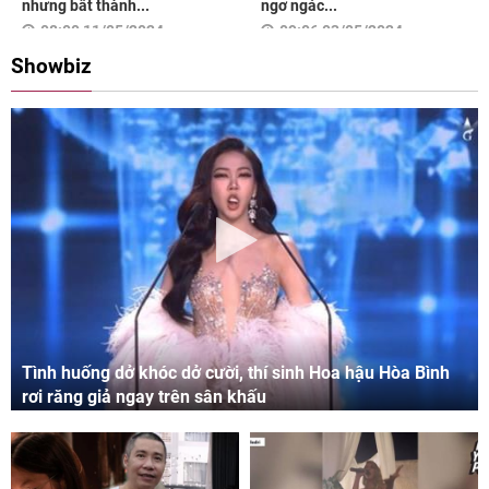
nhưng bất thành...
ngơ ngác...
08:00 11/05/2024
09:06 03/05/2024
Showbiz
Tình huống dở khóc dở cười, thí sinh Hoa hậu Hòa Bình
rơi răng giả ngay trên sân khấu