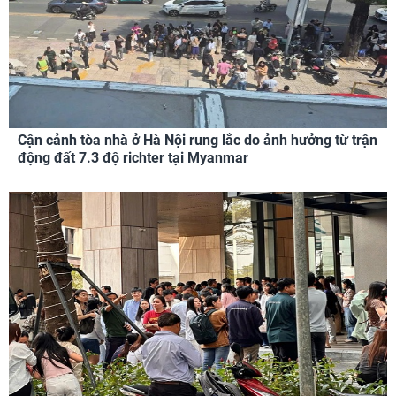
Cận cảnh tòa nhà ở Hà Nội rung lắc do ảnh hưởng từ trận
động đất 7.3 độ richter tại Myanmar