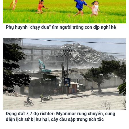
Phụ huynh "chạy đua" tìm người trông con dịp nghỉ hè
Động đất 7,7 độ richter: Myanmar rung chuyển, cung
điện lịch sử bị hư hại, cây cầu sập trong tích tắc