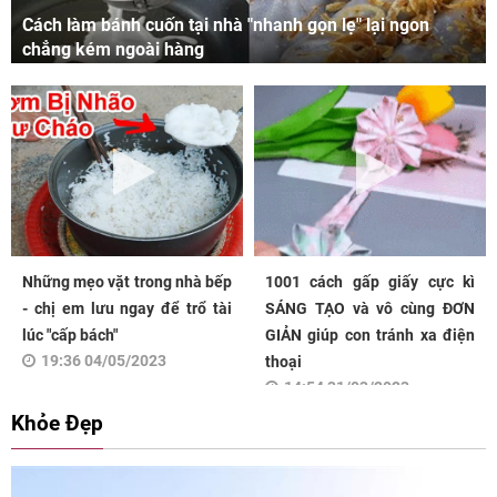
Cách làm bánh cuốn tại nhà "nhanh gọn lẹ" lại ngon
chẳng kém ngoài hàng
Những mẹo vặt trong nhà bếp
1001 cách gấp giấy cực kì
- chị em lưu ngay để trổ tài
SÁNG TẠO và vô cùng ĐƠN
lúc "cấp bách"
GIẢN giúp con tránh xa điện
19:36 04/05/2023
thoại
14:54 31/03/2023
Khỏe Đẹp