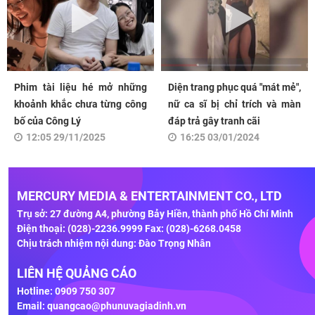
Phim tài liệu hé mở những
Diện trang phục quá "mát mẻ",
khoảnh khắc chưa từng công
nữ ca sĩ bị chỉ trích và màn
bố của Công Lý
đáp trả gây tranh cãi
12:05 29/11/2025
16:25 03/01/2024
MERCURY MEDIA & ENTERTAINMENT CO., LTD
Trụ sở: 27 đường A4, phường Bảy Hiền, thành phố Hồ Chí Minh
Điện thoại: (028)-2236.9999 Fax: (028)-6268.0458
Chịu trách nhiệm nội dung: Đào Trọng Nhân
LIÊN HỆ QUẢNG CÁO
Hotline: 0909 750 307
Email:
quangcao@phunuvagiadinh.vn