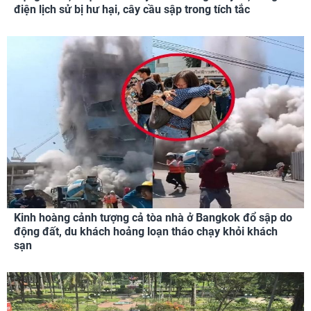
điện lịch sử bị hư hại, cây cầu sập trong tích tắc
Kinh hoàng cảnh tượng cả tòa nhà ở Bangkok đổ sập do
động đất, du khách hoảng loạn tháo chạy khỏi khách
sạn