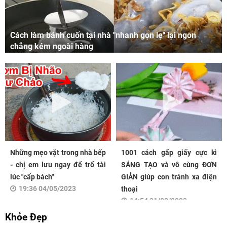
Cách làm bánh cuốn tại nhà "nhanh gọn lẹ" lại ngon
chẳng kém ngoài hàng
Những mẹo vặt trong nhà bếp
1001 cách gấp giấy cực kì
- chị em lưu ngay để trổ tài
SÁNG TẠO và vô cùng ĐƠN
lúc "cấp bách"
GIẢN giúp con tránh xa điện
19:36 04/05/2023
thoại
14:54 31/03/2023
Khỏe Đẹp