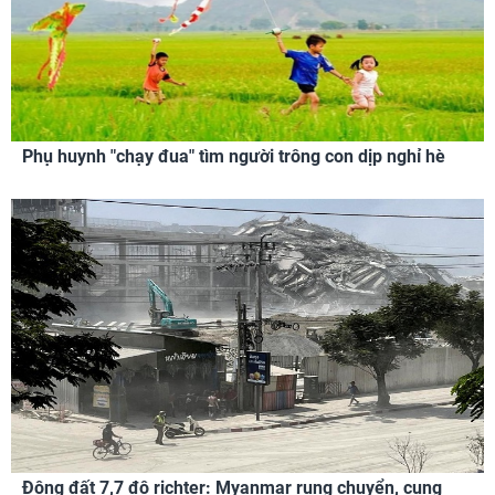
Phụ huynh "chạy đua" tìm người trông con dịp nghỉ hè
Động đất 7,7 độ richter: Myanmar rung chuyển, cung