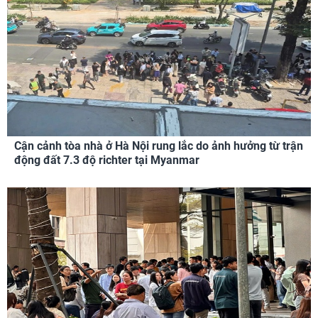
Cận cảnh tòa nhà ở Hà Nội rung lắc do ảnh hưởng từ trận
động đất 7.3 độ richter tại Myanmar