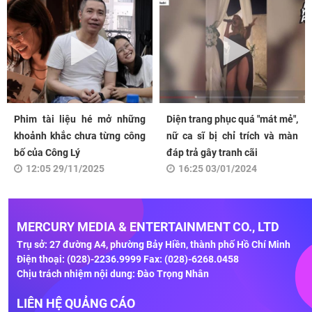
Phim tài liệu hé mở những
Diện trang phục quá "mát mẻ",
khoảnh khắc chưa từng công
nữ ca sĩ bị chỉ trích và màn
bố của Công Lý
đáp trả gây tranh cãi
12:05 29/11/2025
16:25 03/01/2024
MERCURY MEDIA & ENTERTAINMENT CO., LTD
Trụ sở: 27 đường A4, phường Bảy Hiền, thành phố Hồ Chí Minh
Điện thoại: (028)-2236.9999 Fax: (028)-6268.0458
Chịu trách nhiệm nội dung: Đào Trọng Nhân
LIÊN HỆ QUẢNG CÁO