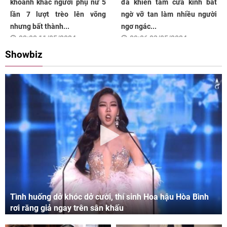
khoảnh khắc người phụ nữ 5
đã khiến tấm cửa kính bất
lần 7 lượt trèo lên võng
ngờ vỡ tan làm nhiều người
nhưng bất thành...
ngơ ngác...
08:00 11/05/2024
09:06 03/05/2024
Showbiz
Tình huống dở khóc dở cười, thí sinh Hoa hậu Hòa Bình
rơi răng giả ngay trên sân khấu