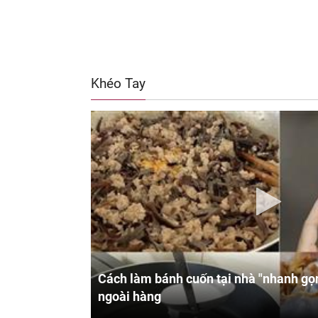
Khéo Tay
Cách làm bánh cuốn tại nhà "nhanh gọn
ngoài hàng