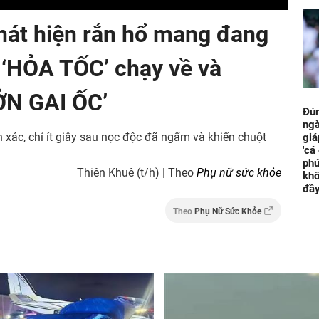
phát hiện rắn hổ mang đang
 ‘HỎA TỐC’ chạy về và
SỞN GAI ỐC’
Đún
ngà
xác, chỉ ít giây sau nọc độc đã ngấm và khiến chuột
giá
'cá
phú
Thiên Khuê (t/h) | Theo
Phụ nữ sức khỏe
khô
đầ
Theo
Phụ Nữ Sức Khỏe