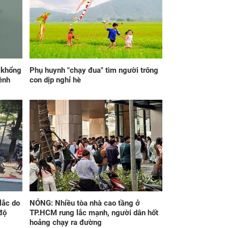
 hôm nay, thứ Sáu
Trúng số độc đắc sau
/2026, 3 con giáp
16h30 chiều nay
 hưởng', ngồi không
(7/8/2026), 3 con
g có lộc rơi trúng
giáp lộc nhiều hơn
, vừa tránh được
sông, tài vận sáng
 vừa có tiền vàng
như trăng Rằm, chính
thức hết khổ
p khổng
Phụ huynh "chạy đua" tìm người trông
ênh
con dịp nghỉ hè
i ngày hôm nay
Kết hôn 3 năm, bạn bè
8/2026), 3 con
ghen tỵ vì tôi được
p vận trình như 'cá
chồng chiều chuộng
p hóa rồng', giàu
hết mực nhưng sự
lên bất chấp, số đỏ
thật phía sau khiến tôi
lắc do
NÓNG: Nhiều tòa nhà cao tầng ở
t như son
khóc nghẹn
độ
TP.HCM rung lắc mạnh, người dân hốt
hoảng chạy ra đường