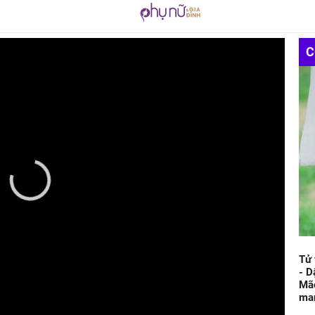
C
Tử 
- D
Mão
ma