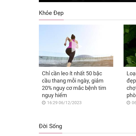
Khỏe Đẹp
Chỉ cần leo ít nhất 50 bậc
Loạ
cầu thang mỗi ngày, giảm
đẹp
20% nguy cơ mắc bệnh tim
chợ
nguy hiểm
phò
16:29 06/12/2023
0
Đời Sống