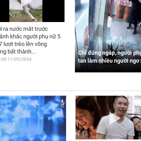
i ra nước mắt trước
ảnh khắc người phụ nữ 5
7 lượt trèo lên võng
ng bất thành...
Chỉ đứng ngáp, người phụ
8:00 11/05/2024
tan làm nhiều người ngơ 