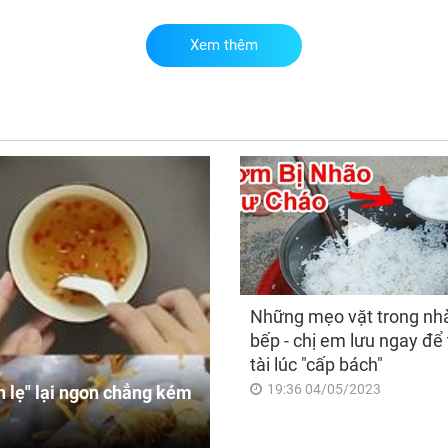
Xem thêm
Lấy
trư
rơi
bất
của
Những mẹo vặt trong nh
bếp - chị em lưu ngay để 
tài lúc "cấp bách"
19:36 04/05/2023
 lẹ" lại ngon chẳng kém