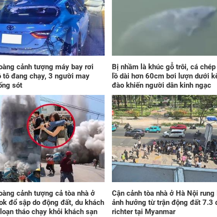
Sau
7/8
'số
cũn
đầu
họa
oàng cảnh tượng máy bay rơi
Bị nhầm là khúc gỗ trôi, cá ché
ô tô đang chạy, 3 người may
lồ dài hơn 60cm bơi lượn dưới k
ống sót
đào khiến người dân kinh ngạc
Cuố
(7/
giá
ché
có 
oàng cảnh tượng cả tòa nhà ở
Cận cảnh tòa nhà ở Hà Nội rung 
chó
k đổ sập do động đất, du khách
ảnh hưởng từ trận động đất 7.3 
loạn tháo chạy khỏi khách sạn
richter tại Myanmar