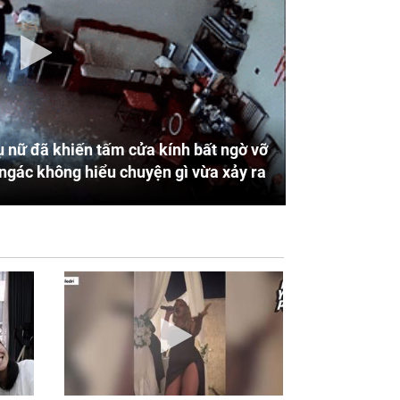
 nữ đã khiến tấm cửa kính bất ngờ vỡ
ngác không hiểu chuyện gì vừa xảy ra