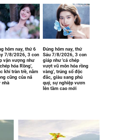
g hôm nay, thứ 6
Đúng hôm nay, thứ
y 7/8/2026, 3 con
Sáu 7/8/2026, 3 con
p vận vượng như
giáp như 'cá chép
 chép hóa Rồng',
vượt vũ môn hóa rồng
c khí tràn trề, nằm
vàng', trúng số độc
ng cũng của nả
đắc, giàu sang phú
y nhà
quý, sự nghiệp vươn
lên tầm cao mới