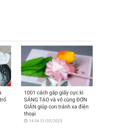
 đàn ông gia
Mẹ chồng cho 20 cây
ởng, tôi nhiều lần
vàng nhưng khi làm lễ
 nước mắt nhưng
xong lại kéo con dâu
 ngờ hành động
vào phòng đòi lại với
 anh
lý do bất ngờ
à
1001 cách gấp giấy cực kì
trổ
SÁNG TẠO và vô cùng ĐƠN
GIẢN giúp con tránh xa điện
thoại
14:54 31/03/2023