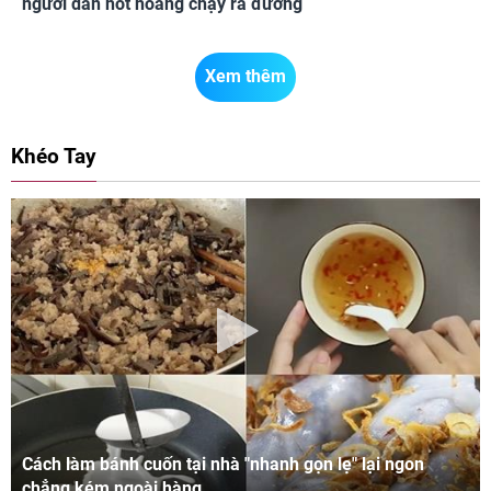
người dân hốt hoảng chạy ra đường
Xem thêm
Khéo Tay
Cách làm bánh cuốn tại nhà "nhanh gọn lẹ" lại ngon
chẳng kém ngoài hàng