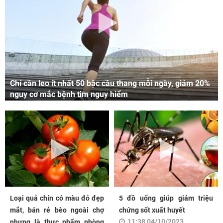
Chỉ cần leo ít nhất 50 bậc cầu thang mỗi ngày, giảm 20%
nguy cơ mắc bệnh tim nguy hiểm
Loại quả chín có màu đỏ đẹp
5 đồ uống giúp giảm triệu
mắt, bán rẻ bèo ngoài chợ
chứng sốt xuất huyết
11:38 04/10/2023
nhưng là thực phẩm phòng