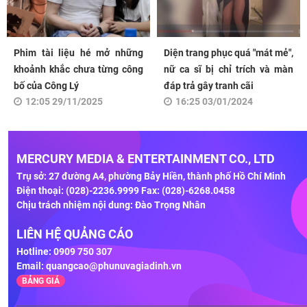
Phim tài liệu hé mở những
Diện trang phục quá "mát mẻ",
khoảnh khắc chưa từng công
nữ ca sĩ bị chỉ trích và màn
bố của Công Lý
đáp trả gây tranh cãi
12:05 29/11/2025
16:25 03/01/2024
MERCURY MEDIA & ENTERTAINMENT CO., LTD
Trụ sở: 27 đường A4, phường Bảy Hiền, thành phố Hồ Chí Minh
Điện thoại: (028)-2236.9999 Fax: (028)-6268.0458
Chịu trách nhiệm nội dung: Đào Trọng Nhân
LIÊN HỆ QUẢNG CÁO
Hotline: 0909 750 307
Email:
quangcao@phunuvagiadinh.vn
BẢNG GIÁ