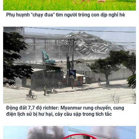
Phụ huynh "chạy đua" tìm người trông con dịp nghỉ hè
Động đất 7,7 độ richter: Myanmar rung chuyển, cung
điện lịch sử bị hư hại, cây cầu sập trong tích tắc