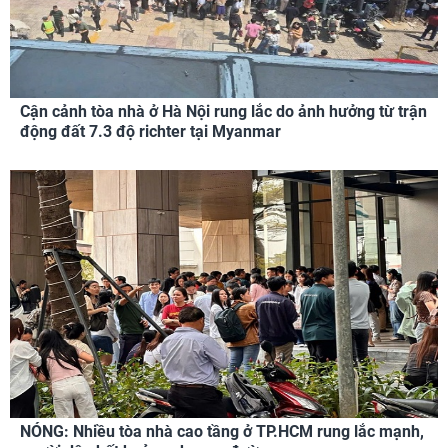
Cận cảnh tòa nhà ở Hà Nội rung lắc do ảnh hưởng từ trận
động đất 7.3 độ richter tại Myanmar
NÓNG: Nhiều tòa nhà cao tầng ở TP.HCM rung lắc mạnh,