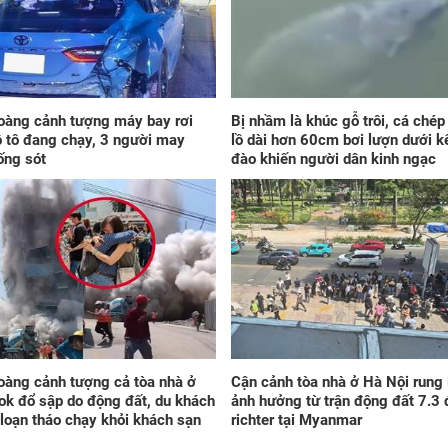
tra
với
ngà
oàng cảnh tượng máy bay rơi
Bị nhầm là khúc gỗ trôi, cá ché
ô tô đang chạy, 3 người may
lồ dài hơn 60cm bơi lượn dưới k
ống sót
đào khiến người dân kinh ngạc
Đú
thứ
con
đón
hốt
bất
vi
oàng cảnh tượng cả tòa nhà ở
Cận cảnh tòa nhà ở Hà Nội rung 
k đổ sập do động đất, du khách
ảnh hưởng từ trận động đất 7.3 
loạn tháo chạy khỏi khách sạn
richter tại Myanmar