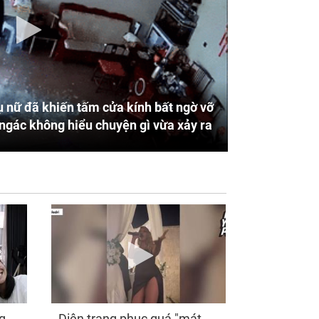
 nữ đã khiến tấm cửa kính bất ngờ vỡ
ngác không hiểu chuyện gì vừa xảy ra
g
Diện trang phục quá "mát