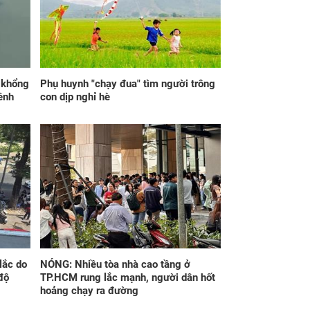
 máu tương thích
trở thành trụ cột gia
 con, chồng nghẹn
đình, tôi rút ra bài học
o tiết lộ bí mật
về hôn nhân
p khổng
Phụ huynh "chạy đua" tìm người trông
ênh
con dịp nghỉ hè
ng 7h30 ngày mai,
Thần Tài mở cửa sau
 Bảy 8/8/2026, 3
ngày 7/8/2026, 3 con
 giáp 'ngửa đầu
giáp ra đường 'đụng
 quý nhân, cúi đầu
trúng hố vàng', mỏi
 tài lộc', giàu sang
tay đếm tiền, giàu nứt
 chấp, tình duyên
đố đổ vách
ên mãn
lắc do
NÓNG: Nhiều tòa nhà cao tầng ở
độ
TP.HCM rung lắc mạnh, người dân hốt
hoảng chạy ra đường