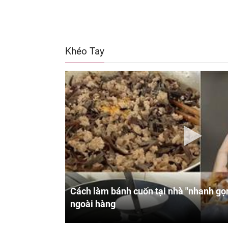
Khéo Tay
Cách làm bánh cuốn tại nhà "nhanh gọn
ngoài hàng