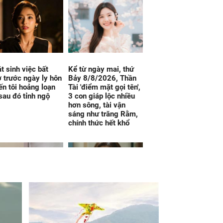
t sinh việc bất
Kể từ ngày mai, thứ
 trước ngày ly hôn
Bảy 8/8/2026, Thần
ến tôi hoảng loạn
Tài 'điểm mặt gọi tên',
sau đó tỉnh ngộ
3 con giáp lộc nhiều
hơn sông, tài vận
sáng như trăng Rằm,
chính thức hết khổ
 nghiệm để kiểm
Lấy nhầm chồng rồi