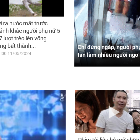
i ra nước mắt trước
ảnh khắc người phụ nữ 5
7 lượt trèo lên võng
ng bất thành...
Chỉ đứng ngáp, người phụ
8:00 11/05/2024
tan làm nhiều người ngơ 
Phim tài liệu hé mở nhữn