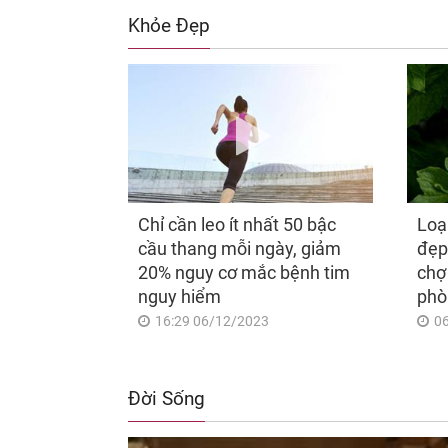
Khỏe Đẹp
Chỉ cần leo ít nhất 50 bậc
Loạ
cầu thang mỗi ngày, giảm
đẹp
20% nguy cơ mắc bệnh tim
chợ
nguy hiểm
phò
16:29 06/12/2023
0
Đời Sống