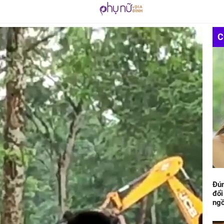
C
Đún
đổi
ngồ