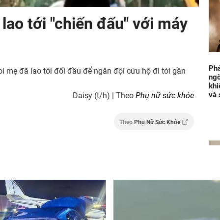
 lao tới "chiến đấu" với máy
Phá
i mẹ đã lao tới đối đầu để ngăn đội cứu hộ đi tới gần
ngờ
khi
và 
Daisy (t/h) | Theo
Phụ nữ sức khỏe
Theo
Phụ Nữ Sức Khỏe
Xét