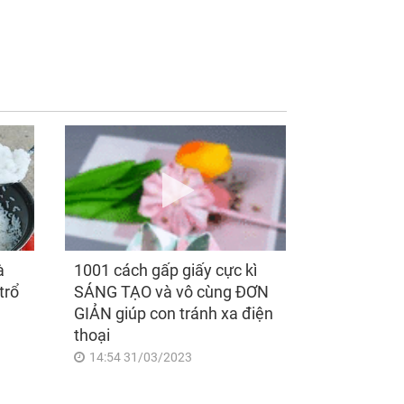
u 00h00 ngày
3 con giáp 'số hưởng'
/2026, 3 con giáp
sau công việc 'xuôi
u sang bạt ngàn,
chèo mát mái', tiền tài
 đời Phú Quý, ung
'thu về như nước', tình
g có của đầy nhà,
duyên viên mãn sau
y càng hưng thịnh
ngày 7/8/2026
g túc
à
1001 cách gấp giấy cực kì
trổ
SÁNG TẠO và vô cùng ĐƠN
GIẢN giúp con tránh xa điện
thoại
14:54 31/03/2023