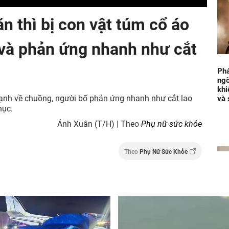
n thì bị con vật túm cổ áo
và phản ứng nhanh như cắt
Phá
ngờ
khi
ạnh về chuồng, người bố phản ứng nhanh như cắt lao
và 
hục.
Ánh Xuân (T/H) | Theo
Phụ nữ sức khỏe
Theo
Phụ Nữ Sức Khỏe
Xét