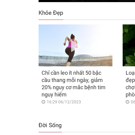
Khỏe Đẹp
Chỉ cần leo ít nhất 50 bậc
Loạ
cầu thang mỗi ngày, giảm
đẹp
20% nguy cơ mắc bệnh tim
chợ
nguy hiểm
phò
16:29 06/12/2023
0
Đời Sống