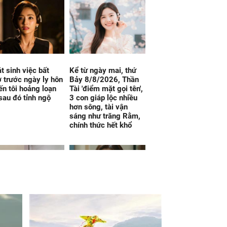
t sinh việc bất
Kể từ ngày mai, thứ
 trước ngày ly hôn
Bảy 8/8/2026, Thần
ến tôi hoảng loạn
Tài 'điểm mặt gọi tên',
sau đó tỉnh ngộ
3 con giáp lộc nhiều
hơn sông, tài vận
sáng như trăng Rằm,
chính thức hết khổ
 nghiệm để kiểm
Lấy nhầm chồng rồi