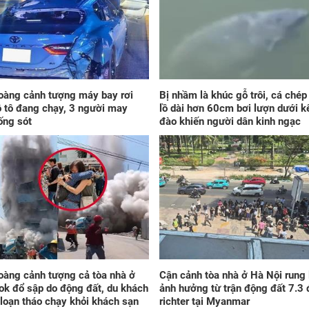
tra
với
ngà
oàng cảnh tượng máy bay rơi
Bị nhầm là khúc gỗ trôi, cá ché
ô tô đang chạy, 3 người may
lồ dài hơn 60cm bơi lượn dưới k
ống sót
đào khiến người dân kinh ngạc
Đú
thứ
con
đón
hốt
bất
vi
oàng cảnh tượng cả tòa nhà ở
Cận cảnh tòa nhà ở Hà Nội rung 
k đổ sập do động đất, du khách
ảnh hưởng từ trận động đất 7.3 
loạn tháo chạy khỏi khách sạn
richter tại Myanmar