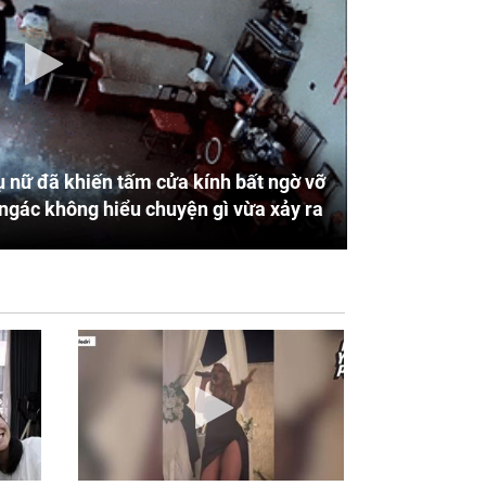
 nữ đã khiến tấm cửa kính bất ngờ vỡ
ngác không hiểu chuyện gì vừa xảy ra