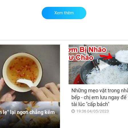
Xem thêm
Sa
8/8
già
đổi
dun
ngà
sun
Những mẹo vặt trong nh
bếp - chị em lưu ngay để 
tài lúc "cấp bách"
19:36 04/05/2023
 lẹ" lại ngon chẳng kém