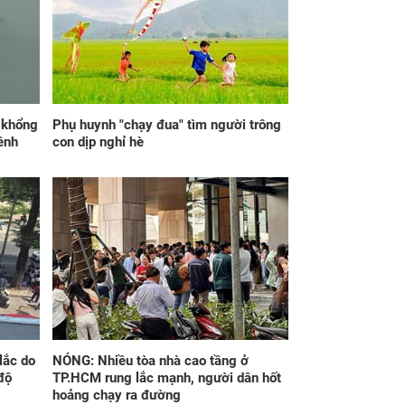
 máu tương thích
trở thành trụ cột gia
 con, chồng nghẹn
đình, tôi rút ra bài học
o tiết lộ bí mật
về hôn nhân
p khổng
Phụ huynh "chạy đua" tìm người trông
ênh
con dịp nghỉ hè
ng 7h30 ngày mai,
Thần Tài mở cửa sau
 Bảy 8/8/2026, 3
ngày 7/8/2026, 3 con
 giáp 'ngửa đầu
giáp ra đường 'đụng
 quý nhân, cúi đầu
trúng hố vàng', mỏi
 tài lộc', giàu sang
tay đếm tiền, giàu nứt
 chấp, tình duyên
đố đổ vách
ên mãn
lắc do
NÓNG: Nhiều tòa nhà cao tầng ở
độ
TP.HCM rung lắc mạnh, người dân hốt
hoảng chạy ra đường