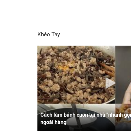
Khéo Tay
Cách làm bánh cuốn tại nhà "nhanh gọn
ngoài hàng