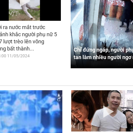
i ra nước mắt trước
ảnh khắc người phụ nữ 5
7 lượt trèo lên võng
ng bất thành...
Chỉ đứng ngáp, người phụ
8:00 11/05/2024
tan làm nhiều người ngơ 