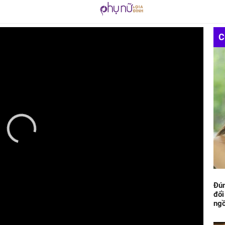
C
Đún
đổi
ngồ