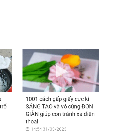
u 00h00 ngày
3 con giáp 'số hưởng'
/2026, 3 con giáp
sau công việc 'xuôi
u sang bạt ngàn,
chèo mát mái', tiền tài
 đời Phú Quý, ung
'thu về như nước', tình
g có của đầy nhà,
duyên viên mãn sau
y càng hưng thịnh
ngày 7/8/2026
g túc
à
1001 cách gấp giấy cực kì
trổ
SÁNG TẠO và vô cùng ĐƠN
GIẢN giúp con tránh xa điện
thoại
14:54 31/03/2023