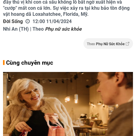
đầy thú vị khi con cá sấu khổng lồ bất ngờ xuất hiện và
"cướp" mất con cá lớn. Sự việc xảy ra tại khu bảo tồn động
vật hoang dã Loxahatchee, Florida, Mỹ.
Đời Sống
12:00 11/04/2024
Nhi An (TH) | Theo
Phụ nữ sức khỏe
Theo
Phụ Nữ Sức Khỏe
Cùng chuyên mục