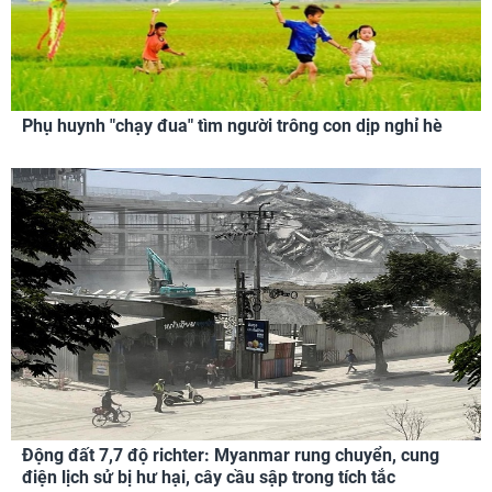
Phụ huynh "chạy đua" tìm người trông con dịp nghỉ hè
Động đất 7,7 độ richter: Myanmar rung chuyển, cung
điện lịch sử bị hư hại, cây cầu sập trong tích tắc