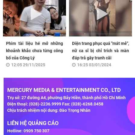
Phim tài liệu hé mở những
Diện trang phục quá "mát mẻ",
khoảnh khắc chưa từng công
nữ ca sĩ bị chỉ trích và màn
bố của Công Lý
đáp trả gây tranh cãi
12:05 29/11/2025
16:25 03/01/2024
MERCURY MEDIA & ENTERTAINMENT CO., LTD
Trụ sở: 27 đường A4, phường Bảy Hiền, thành phố Hồ Chí Minh
Điện thoại: (028)-2236.9999 Fax: (028)-6268.0458
Chịu trách nhiệm nội dung: Đào Trọng Nhân
LIÊN HỆ QUẢNG CÁO
Hotline: 0909 750 307