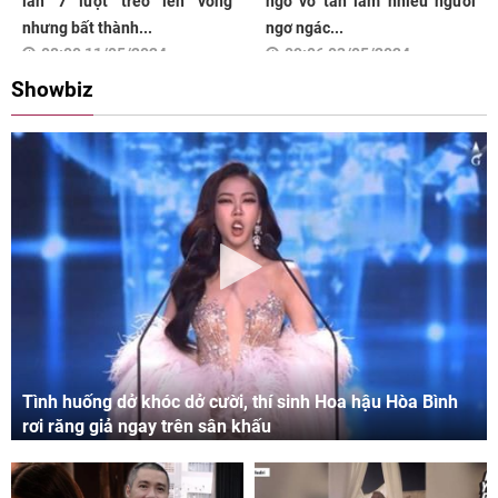
lần 7 lượt trèo lên võng
ngờ vỡ tan làm nhiều người
nhưng bất thành...
ngơ ngác...
08:00 11/05/2024
09:06 03/05/2024
Showbiz
Tình huống dở khóc dở cười, thí sinh Hoa hậu Hòa Bình
rơi răng giả ngay trên sân khấu