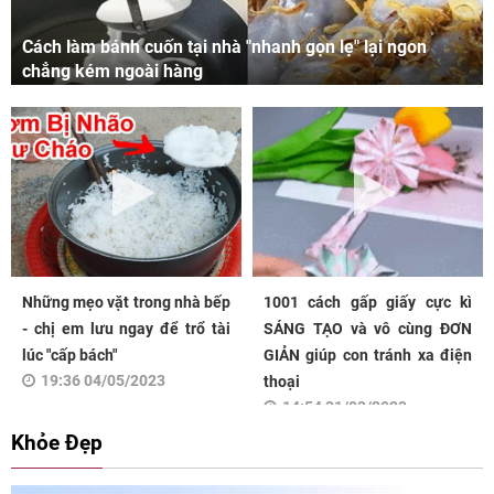
Cách làm bánh cuốn tại nhà "nhanh gọn lẹ" lại ngon
chẳng kém ngoài hàng
Những mẹo vặt trong nhà bếp
1001 cách gấp giấy cực kì
- chị em lưu ngay để trổ tài
SÁNG TẠO và vô cùng ĐƠN
lúc "cấp bách"
GIẢN giúp con tránh xa điện
19:36 04/05/2023
thoại
14:54 31/03/2023
Khỏe Đẹp