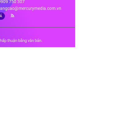
 0909 750 307
angcao@mercurymedia.com.vn
IÁ
chấp thuận bằng văn bản.