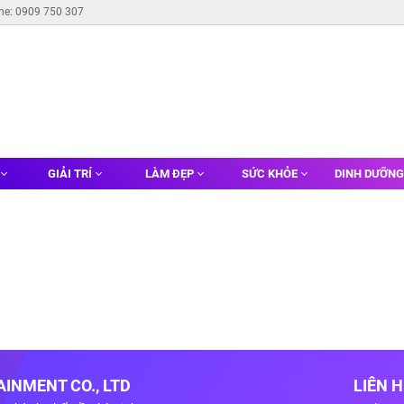
ine: 0909 750 307
GIẢI TRÍ
LÀM ĐẸP
SỨC KHỎE
DINH DƯỠN
INMENT CO., LTD
LIÊN 