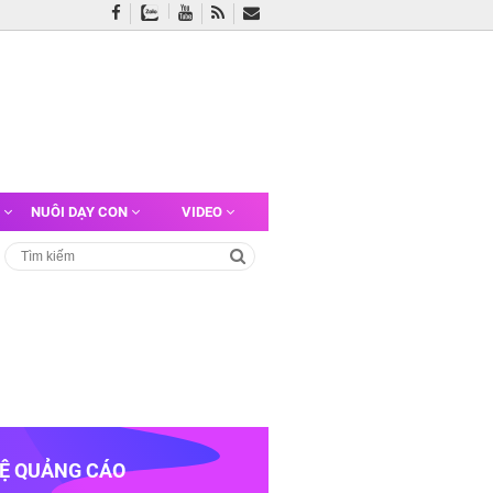
G
NUÔI DẠY CON
VIDEO
HỆ QUẢNG CÁO