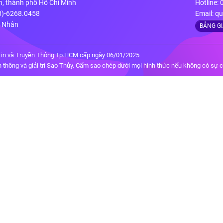
n, thành phố Hồ Chí Minh
Hotline:
28)-6268.0458
Email:
qu
g Nhân
BẢNG G
in và Truyền Thông Tp.HCM cấp ngày 06/01/2025
thông và giải trí Sao Thủy. Cấm sao chép dưới mọi hình thức nếu không có sự 