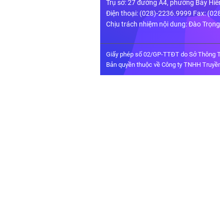
Trụ sở: 27 đường A4, phường Bảy Hiề
Điện thoại: (028)-2236.9999 Fax: (0
Chịu trách nhiệm nội dung: Đào Trọn
Giấy phép số 02/GP-TTĐT do Sở Thông T
Bản quyền thuộc về Công ty TNHH Truyền 