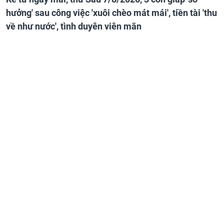
hưởng' sau công việc 'xuôi chèo mát mái', tiền tài 'thu
về như nước', tình duyên viên mãn