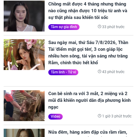
Chồng mất được 4 tháng nhưng tháng
nào cũng nhận được 10 triệu từ anh và
sự thật phía sau khiến tôi sốc
33 phút trước
Tâm sự gia đình
Sau ngày mai, thứ Sáu 7/8/2026, Thần
Tài 'điểm mặt gọi tên', 3 con giáp lộc
nhiều hơn sông, tài vận sáng như trăng
Rằm, chính thức hết khổ
43 phút trước
Tâm linh - Tử vi
Con bê sinh ra với 3 mắt, 2 miệng và 2
mũi đã khiến người dân địa phương kinh
ngạc
1 giờ 3 phút trước
Video
Nửa đêm, hàng xóm đập cửa rầm rầm,