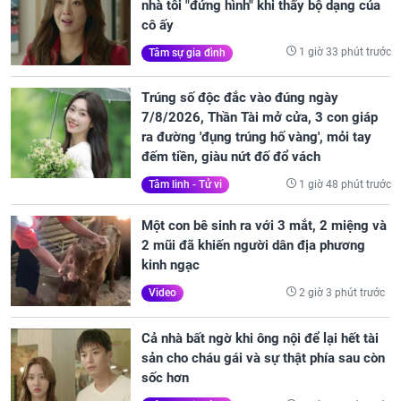
nhà tôi "đứng hình" khi thấy bộ dạng của
cô ấy
1 giờ 33 phút trước
Tâm sự gia đình
Trúng số độc đắc vào đúng ngày
7/8/2026, Thần Tài mở cửa, 3 con giáp
ra đường 'đụng trúng hố vàng', mỏi tay
đếm tiền, giàu nứt đố đổ vách
1 giờ 48 phút trước
Tâm linh - Tử vi
Một con bê sinh ra với 3 mắt, 2 miệng và
2 mũi đã khiến người dân địa phương
kinh ngạc
2 giờ 3 phút trước
Video
Cả nhà bất ngờ khi ông nội để lại hết tài
sản cho cháu gái và sự thật phía sau còn
sốc hơn