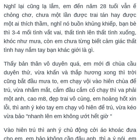
Nghĩ lại cũng lạ lắm, em đến năm 28 tuổi vẫn ế
chỏng chơ, chưa một lần được trai tán hay được
một ai thích thầm, nghĩ nó buồn khủng khiếp, bạn bè
thì 3-4 mối tình vắt vai, thất tình lên thất tình xuống,
khóc như mưa, còn em chưa từng biết cảm giác thất
tình hay nắm tay bạn khác giới là gì.
Thấy bản thân vô duyên quá, em mới đi chùa cầu
duyên thử, vừa khấn và thắp hương xong thì trời
cũng bắt đầu mưa to, em chạy vội vào hiên chùa để
trú, vừa nhắm mắt, cắm đầu cắm cổ chạy thì va phải
một anh, cao m8, đẹp trai vô cùng, em hoảng hốt xin
lỗi, thì anh ý kéo tay em chạy vô hiên để trú, vừa kéo
vừa bảo "nhanh lên em không ướt hết giờ "
Vào hiên trú thì anh ý chủ động cởi áo khoác đưa
cho em, em bảo không cần đâu anh, thì a ý nói, em