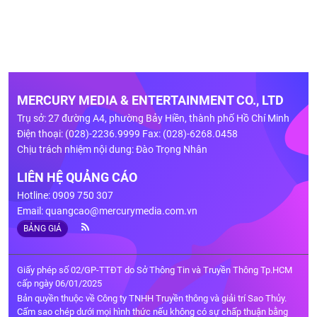
MERCURY MEDIA & ENTERTAINMENT CO., LTD
Trụ sở: 27 đường A4, phường Bảy Hiền, thành phố Hồ Chí Minh
Điện thoại: (028)-2236.9999 Fax: (028)-6268.0458
Chịu trách nhiệm nội dung: Đào Trọng Nhân
LIÊN HỆ QUẢNG CÁO
Hotline: 0909 750 307
Email:
quangcao@mercurymedia.com.vn
BẢNG GIÁ
Giấy phép số 02/GP-TTĐT do Sở Thông Tin và Truyền Thông Tp.HCM
cấp ngày 06/01/2025
Bản quyền thuộc về Công ty TNHH Truyền thông và giải trí Sao Thủy.
Cấm sao chép dưới mọi hình thức nếu không có sự chấp thuận bằng