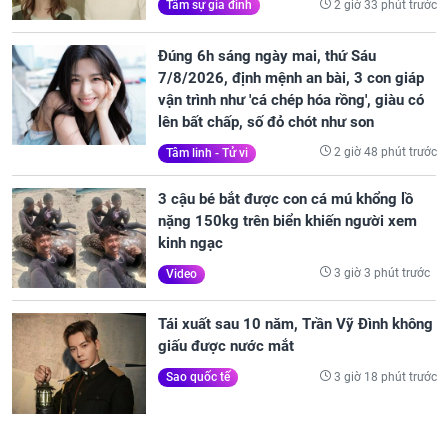
2 giờ 33 phút trước
Tâm sự gia đình
Đúng 6h sáng ngày mai, thứ Sáu
7/8/2026, định mệnh an bài, 3 con giáp
vận trình như 'cá chép hóa rồng', giàu có
lên bất chấp, số đỏ chót như son
2 giờ 48 phút trước
Tâm linh - Tử vi
3 cậu bé bắt được con cá mú khổng lồ
nặng 150kg trên biển khiến người xem
kinh ngạc
3 giờ 3 phút trước
Video
Tái xuất sau 10 năm, Trần Vỹ Đình không
giấu được nước mắt
3 giờ 18 phút trước
Sao quốc tế