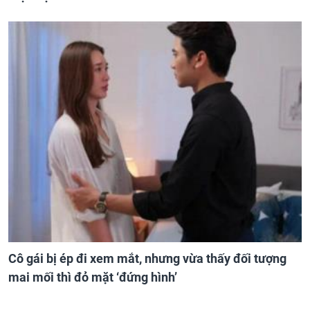
Cô gái bị ép đi xem mắt, nhưng vừa thấy đối tượng
mai mối thì đỏ mặt ‘đứng hình’