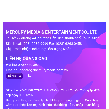
MERCURY MEDIA & ENTERTAINMENT CO., LTD
Trụ sở: 27 đường A4, phường Bảy Hiền, thành phố Hồ Chí Minh
Điện thoại: (028)-2236.9999 Fax: (028)-6268.0458
Chịu trách nhiệm nội dung: Đào Trọng Nhân
LIÊN HỆ QUẢNG CÁO
Hotline: 0909 750 307
Email:
quangcao@mercurymedia.com.vn
BẢNG GIÁ
Giấy phép số 02/GP-TTĐT do Sở Thông Tin và Truyền Thông Tp.HCM
cấp ngày 06/01/2025
Bản quyền thuộc về Công ty TNHH Truyền thông và giải trí Sao Thủy.
Cấm sao chép dưới mọi hình thức nếu không có sự chấp thuận bằng