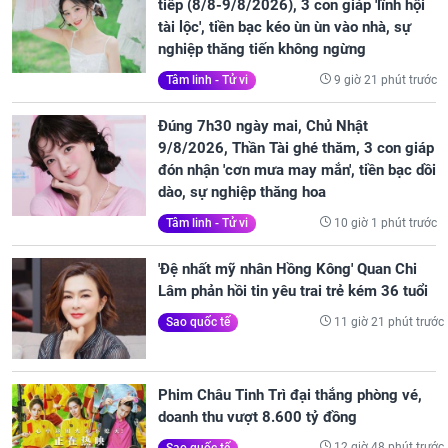
tiếp (8/8-9/8/2026), 3 con giáp 'lĩnh hội
tài lộc', tiền bạc kéo ùn ùn vào nhà, sự
nghiệp thăng tiến không ngừng
9 giờ 21 phút trước
Tâm linh - Tử vi
Đúng 7h30 ngày mai, Chủ Nhật
9/8/2026, Thần Tài ghé thăm, 3 con giáp
đón nhận 'cơn mưa may mắn', tiền bạc dồi
dào, sự nghiệp thăng hoa
10 giờ 1 phút trước
Tâm linh - Tử vi
'Đệ nhất mỹ nhân Hồng Kông' Quan Chi
Lâm phản hồi tin yêu trai trẻ kém 36 tuổi
11 giờ 21 phút trước
Sao quốc tế
Phim Châu Tinh Trì đại thắng phòng vé,
doanh thu vượt 8.600 tỷ đồng
12 giờ 48 phút trước
Sao quốc tế