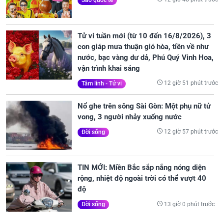
Tử vi tuần mới (từ 10 đến 16/8/2026), 3
con giáp mưa thuận gió hòa, tiền về như
nước, bạc vàng dư dả, Phú Quý Vinh Hoa,
vận trình khai sáng
12 giờ 51 phút trước
Tâm linh - Tử vi
Nổ ghe trên sông Sài Gòn: Một phụ nữ tử
vong, 3 người nhảy xuống nước
12 giờ 57 phút trước
Đời sống
TIN MỚI: Miền Bắc sắp nắng nóng diện
rộng, nhiệt độ ngoài trời có thể vượt 40
độ
13 giờ 0 phút trước
Đời sống