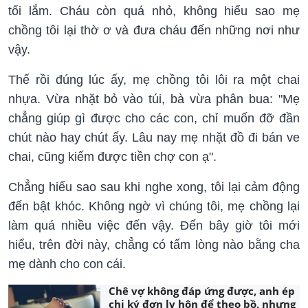
tối lắm. Cháu còn quá nhỏ, không hiểu sao mẹ
chồng tôi lại thờ ơ và đưa cháu đến những nơi như
vậy.
Thế rồi đúng lúc ấy, mẹ chồng tôi lôi ra một chai
nhựa. Vừa nhặt bỏ vào túi, bà vừa phân bua: "Mẹ
chẳng giúp gì được cho các con, chỉ muốn đỡ đần
chút nào hay chút ấy. Lâu nay mẹ nhặt đồ đi bán ve
chai, cũng kiếm được tiền chợ con ạ".
Chẳng hiểu sao sau khi nghe xong, tôi lại cảm động
đến bật khóc. Không ngờ vì chúng tôi, mẹ chồng lại
làm quá nhiều việc đến vậy. Đến bây giờ tôi mới
hiểu, trên đời này, chẳng có tấm lòng nào bằng cha
mẹ dành cho con cái.
Chê vợ không đáp ứng được, anh ép
chị ký đơn ly hôn để theo bồ, nhưng