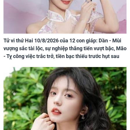
Tử vi thứ Hai 10/8/2026 của 12 con giáp: Dần - Mùi
vượng sắc tài lộc, sự nghiệp thăng tiến vượt bậc, Mão
- Tỵ công việc trắc trở, tiền bạc thiếu trước hụt sau