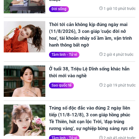
1 giờ 10 phút trước
Đời sống
Thời tới cản không kịp đúng ngày mai
(11/8/2026), 3 con giáp 'cuộc đời nở
hoa', tài khoản nhảy số ầm ầm, vận trình
hanh thông bất ngờ
2 giờ 4 phút trước
Tâm linh - Tử vi
Ở tuổi 38, Triệu Lệ Dĩnh sống khác hẳn
thời mới vào nghề
2 giờ 19 phút trước
Sao quốc tế
Trúng số độc đắc vào đúng 2 ngày liên
tiếp (11/8-12/8), 3 con giáp hồng phúc
Tề Thiên, hút cạn lộc Trời, 'đạp trúng
rương vàng', sự nghiệp bừng sáng rực rỡ
2 giờ 45 phút trước
Tâm linh - Tử vi