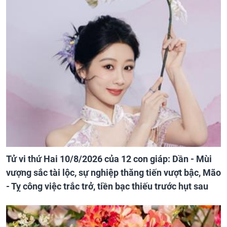
Tử vi thứ Hai 10/8/2026 của 12 con giáp: Dần - Mùi
vượng sắc tài lộc, sự nghiệp thăng tiến vượt bậc, Mão
- Tỵ công việc trắc trở, tiền bạc thiếu trước hụt sau