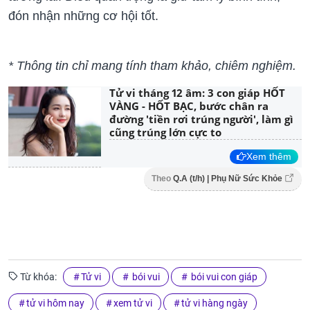
đón nhận những cơ hội tốt.
* Thông tin chỉ mang tính tham khảo, chiêm nghiệm.
Tử vi tháng 12 âm: 3 con giáp HỐT
VÀNG - HỐT BẠC, bước chân ra
đường 'tiền rơi trúng người', làm gì
cũng trúng lớn cực to
Xem thêm
Theo
Q.A (t/h) | Phụ Nữ Sức Khỏe
Từ khóa:
Tử vi
bói vui
bói vui con giáp
tử vi hôm nay
xem tử vi
tử vi hàng ngày