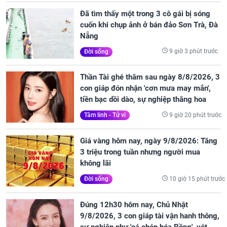
Đã tìm thấy một trong 3 cô gái bị sóng
cuốn khi chụp ảnh ở bán đảo Sơn Trà, Đà
Nẵng
9 giờ 3 phút trước
Đời sống
Thần Tài ghé thăm sau ngày 8/8/2026, 3
con giáp đón nhận 'cơn mưa may mắn',
tiền bạc dồi dào, sự nghiệp thăng hoa
9 giờ 20 phút trước
Tâm linh - Tử vi
Giá vàng hôm nay, ngày 9/8/2026: Tăng
3 triệu trong tuần nhưng người mua
không lãi
10 giờ 15 phút trước
Đời sống
Đúng 12h30 hôm nay, Chủ Nhật
9/8/2026, 3 con giáp tài vận hanh thông,
sự nghiệp như 'cá chép hóa Rồng', vét