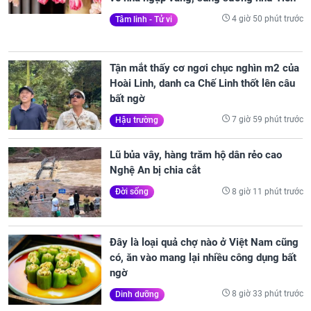
4 giờ 50 phút trước
Tâm linh - Tử vi
Tận mắt thấy cơ ngơi chục nghìn m2 của
Hoài Linh, danh ca Chế Linh thốt lên câu
bất ngờ
7 giờ 59 phút trước
Hậu trường
Lũ bủa vây, hàng trăm hộ dân rẻo cao
Nghệ An bị chia cắt
8 giờ 11 phút trước
Đời sống
Đây là loại quả chợ nào ở Việt Nam cũng
có, ăn vào mang lại nhiều công dụng bất
ngờ
8 giờ 33 phút trước
Dinh dưỡng