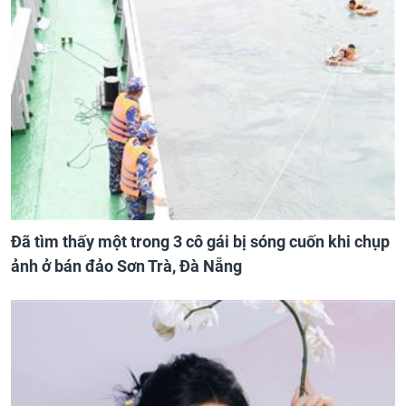
Đã tìm thấy một trong 3 cô gái bị sóng cuốn khi chụp
ảnh ở bán đảo Sơn Trà, Đà Nẵng