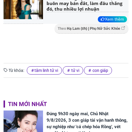
buôn may bán đắt, làm đâu thắng
đó, thu nhiều lợi nhuận
Xem thêm
Theo
Hạ Lam (t/h) | Phụ Nữ Sức Khỏe
Từ khóa:
tâm linh tử vi
tử vi
con giáp
TIN MỚI NHẤT
Đúng 9h30 ngày mai, Chủ Nhật
9/8/2026, 3 con giáp tài vận hanh thông,
sự nghiệp như 'cá chép hóa Rồng', vét