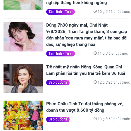
nghiệp thăng tiến không ngừng
10 giờ 26 phút trước
Tâm linh - Tử vi
Đúng 7h30 ngày mai, Chủ Nhật
9/8/2026, Thần Tài ghé thăm, 3 con giáp
đón nhận 'cơn mưa may mắn', tiền bạc dồi
dào, sự nghiệp thăng hoa
11 giờ 6 phút trước
Tâm linh - Tử vi
'Đệ nhất mỹ nhân Hồng Kông' Quan Chi
Lâm phản hồi tin yêu trai trẻ kém 36 tuổi
12 giờ 26 phút trước
Sao quốc tế
Phim Châu Tinh Trì đại thắng phòng vé,
doanh thu vượt 8.600 tỷ đồng
13 giờ 53 phút trước
Sao quốc tế