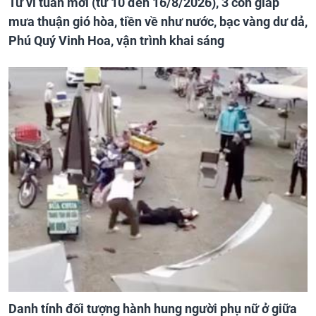
Tử vi tuần mới (từ 10 đến 16/8/2026), 3 con giáp
mưa thuận gió hòa, tiền về như nước, bạc vàng dư dả,
Phú Quý Vinh Hoa, vận trình khai sáng
Danh tính đối tượng hành hung người phụ nữ ở giữa