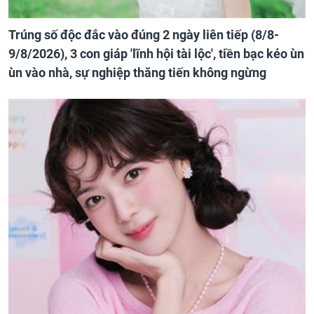
Trúng số độc đắc vào đúng 2 ngày liên tiếp (8/8-
9/8/2026), 3 con giáp 'lĩnh hội tài lộc', tiền bạc kéo ùn
ùn vào nhà, sự nghiệp thăng tiến không ngừng