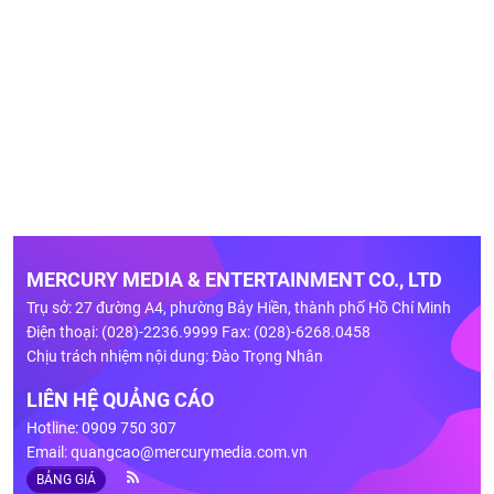
MERCURY MEDIA & ENTERTAINMENT CO., LTD
Trụ sở: 27 đường A4, phường Bảy Hiền, thành phố Hồ Chí Minh
Điện thoại: (028)-2236.9999 Fax: (028)-6268.0458
Chịu trách nhiệm nội dung: Đào Trọng Nhân
LIÊN HỆ QUẢNG CÁO
Hotline: 0909 750 307
Email:
quangcao@mercurymedia.com.vn
BẢNG GIÁ