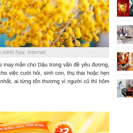
vọt lên 1
đồng/lư
 minh họa: Internet
Trong 4 
tháng 6 
ại may mắn cho Dậu trong vấn đề yêu đương,
giáp vượ
cho việc cưới hỏi, sinh con, thụ thai hoặc hẹn
Lộc, Phú
t nhất, ai từng tổn thương vì người cũ thì hôm
đổi mện
Hoàng, ô
ngơi đồ 