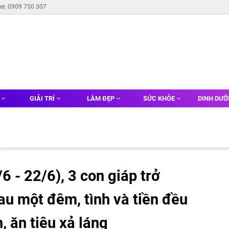
ne: 0909 750 307
G
GIẢI TRÍ
LÀM ĐẸP
SỨC KHỎE
DINH DƯ
6 - 22/6), 3 con giáp trở
sau một đêm, tình và tiền đều
 ăn tiêu xả láng