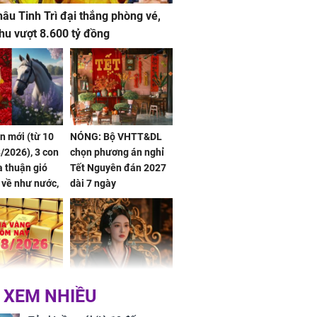
âu Tinh Trì đại thắng phòng vé,
hu vượt 8.600 tỷ đồng
ần mới (từ 10
NÓNG: Bộ VHTT&DL
/2026), 3 con
chọn phương án nghỉ
 thuận gió
Tết Nguyên đán 2027
n về như nước,
dài 7 ngày
 dư dả, Phú
 Hoa, vận
ai sáng
 hôm nay,
'Bách Hoa Sát' vừa kết
 XEM NHIỀU
/2026: Tăng
thúc, Mạnh Tử Nghĩa