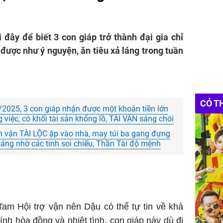
đây để biết 3 con giáp trở thành đại gia chỉ
 được như ý nguyện, ăn tiêu xả láng trong tuần
CÓ T
2025, 3 con giáp nhận được một khoản tiền lớn
g việc, có khối tài sản khổng lồ, TÀI VẬN sáng chói
n vận TÀI LỘC ập vào nhà, may túi ba gang đựng
sáng nhờ các tinh soi chiếu, Thần Tài độ mệnh
 Tam Hội trợ vận nên Dậu có thể tự tin về khả
ính hòa đồng và nhiệt tình,
con giáp
này dù đi