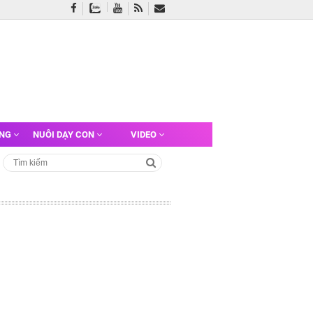
ỠNG
NUÔI DẠY CON
VIDEO