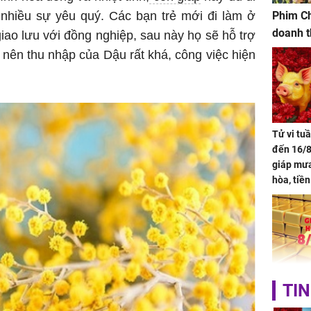
nhiều sự yêu quý. Các bạn trẻ mới đi làm ở
Phim Ch
doanh t
iao lưu với đồng nghiệp, sau này họ sẽ hỗ trợ
nên thu nhập của Dậu rất khá, công việc hiện
Tử vi tu
đến 16/8
giáp mưa
hòa, tiề
bạc vàng
Quý Vinh
trình kh
Giá vàng
TIN
ngày 8/8