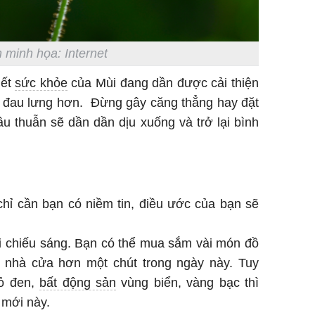
 minh họa: Internet
iết
sức khỏe
của Mùi đang dần được cải thiện
ỡ đau lưng hơn. Đừng gây căng thẳng hay đặt
âu thuẫn sẽ dần dần dịu xuống và trở lại bình
 chỉ cần bạn có niềm tin, điều ước của bạn sẽ
chiếu sáng. Bạn có thể mua sắm vài món đồ
ng nhà cửa hơn một chút trong ngày này. Tuy
đỏ đen,
bất động sản
vùng biển, vàng bạc thì
 mới này.