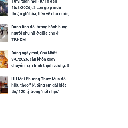
44 triệu
đã vướng tranh luận
Tử vi tuần mới (từ 10 đến
ợng
16/8/2026), 3 con giáp mưa
thuận gió hòa, tiền về như nước,
bạc vàng dư dả, Phú Quý Vinh
Hoa, vận trình khai sáng
Danh tính đối tượng hành hung
người phụ nữ ở giữa chợ ở
TP.HCM
Đúng ngày mai, Chủ Nhật
ngày cuối
9/8/2026, càn khôn xoay
âm lịch, 3 con
chuyển, vận trình thịnh vượng, 3
ng phát Tài
con giáp nhận phúc khí nhà trời,
 Quý trăm bề,
tình tiền đỏ như son, vận may
h Phượng
HH Mai Phương Thúy: Mua đồ
hanh thông
m trọn cơ
hiệu theo "lô", tặng em gái biệt
sộ
thự 120 tỷ trong "nốt nhạc"