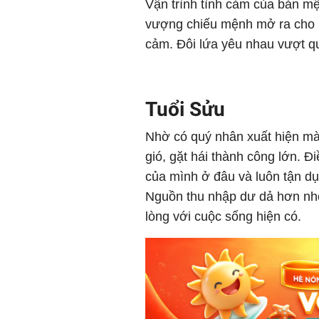
Vận trình tình cảm của bản mệ
vượng chiếu mệnh mở ra cho n
cảm. Đôi lứa yêu nhau vượt q
Tuổi Sửu
Nhờ có quý nhân xuất hiện mà
gió, gặt hái thành công lớn. 
của mình ở đâu và luôn tận dụ
Nguồn thu nhập dư dả hơn nhờ
lòng với cuộc sống hiện có‏.