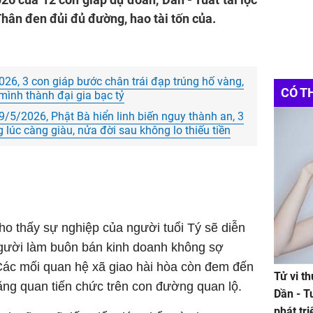
 Thân đen đủi đủ đường, hao tài tốn của.
026, 3 con giáp bước chân trái đạp trúng hố vàng,
CÓ T
mình thành đại gia bạc tỷ
/5/2026, Phật Bà hiển linh biến nguy thành an, 3
g lúc càng giàu, nửa đời sau không lo thiếu tiền
ho thấy sự nghiệp của người tuổi Tý sẽ
diễn
người làm buôn bán kinh doanh không sợ
ác mối quan hệ xã giao hài hòa còn đem đến
Tử vi t
Dần - T
phát tr