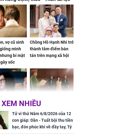
, mọi sự khó thành công mỹ mãn
n, vợ cũ sinh
Chồng Hồ Hạnh Nhi trở
giống mình
thành tâm điểm bàn
nhưng bí mật
tán trên mạng xã hội
 gây sốc
 XEM NHIỀU
 ở tuổi 20 của
NÓNG: Khởi tố ca sĩ
Vương Phi sau
Phương Diễm Huyền
Tử vi thứ Năm 6/8/2026 của 12
ẫu thuật gây
và giám đốc công ty
con giáp: Dần - Tuất bội thu tiền
truyền thông
bạc, đón phúc khí về đầy tay, Tý
- Mão công việc khó khăn, tiền