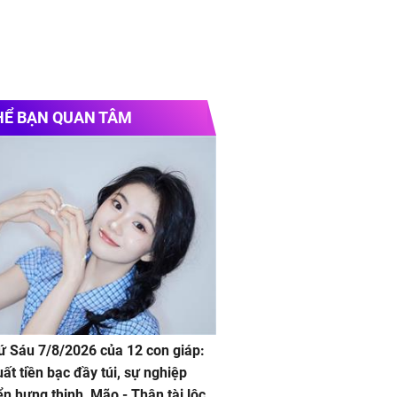
HỂ BẠN QUAN TÂM
hứ Sáu 7/8/2026 của 12 con giáp:
uất tiền bạc đầy túi, sự nghiệp
iển hưng thịnh, Mão - Thân tài lộc