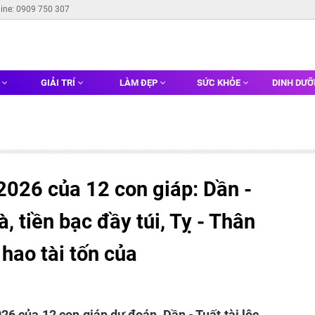
line: 0909 750 307
G
GIẢI TRÍ
LÀM ĐẸP
SỨC KHỎE
DINH DƯ
2026 của 12 con giáp: Dần -
à, tiền bạc đầy túi, Tỵ - Thân
hao tài tốn của
26 của 12 con giáp dự đoán, Dần - Tuất tài lộc