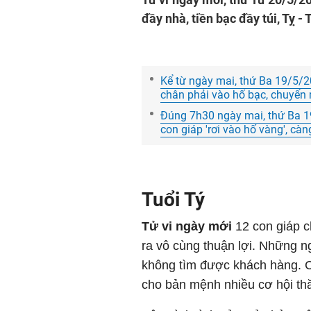
đầy nhà, tiền bạc đầy túi, Tỵ -
Kể từ ngày mai, thứ Ba 19/5/2
chân phải vào hố bạc, chuyển 
Đúng 7h30 ngày mai, thứ Ba 19
con giáp 'rơi vào hố vàng', càn
Tuổi Tý
Tử vi ngày mới
12 con giáp c
ra vô cùng thuận lợi. Những 
không tìm được khách hàng. C