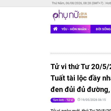
Thứ Năm, 06/08/2026, 08:28 (GMT+7)
Hot
YÊU - HÔN NHÂN
ĐỜI SỐN
Tử vi thứ Tư 20/5/
Tuất tài lộc đầy nh
đen đủi đủ đường, 
19/05/2026 06:15
Tâm linh - Tử vi
Tử vi ngày mới, thứ Tư 20/5/20