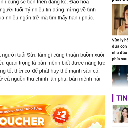
nh cũng sẽ tiến triển đáng kể. Đào hoa
ảm đạm
gười tuổi Tý nhiều tin đáng mừng về tình
ua nhiều ngăn trở mà tìm thấy hạnh phúc.
Vừa ly hô
đứa con 
như đúc 
 người tuổi Sửu làm gì cũng thuận buồm xuôi
phía sau
Điều quan trọng là bản mệnh biết được năng lực
ng tốt thời cơ để phát huy thế mạnh sẵn có.
 cả nguồn thu chính lẫn phụ, bản mệnh hài
TIN
Nhan sắc
con gái 
4 lần ph
bất ngờ