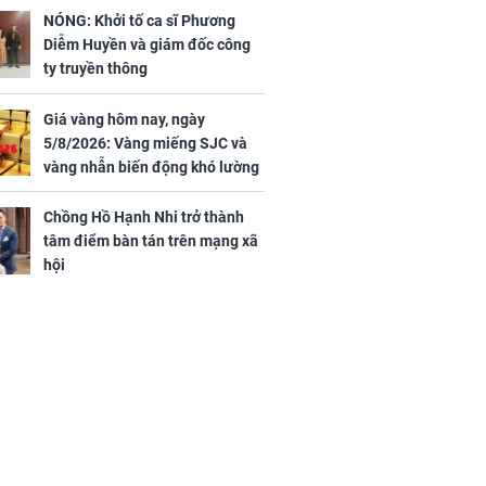
bạc đội nón ra đi
NÓNG: Khởi tố ca sĩ Phương
Diễm Huyền và giám đốc công
h nữ diễn viên
ty truyền thông
 gặp tai nạn,
u 50 mũi
Giá vàng hôm nay, ngày
5/8/2026: Vàng miếng SJC và
vàng nhẫn biến động khó lường
Chồng Hồ Hạnh Nhi trở thành
tâm điểm bàn tán trên mạng xã
hội