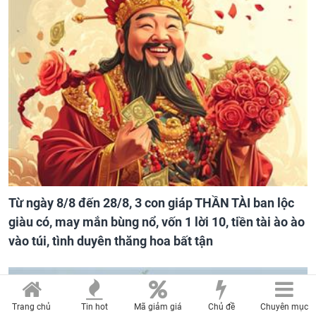
Từ ngày 8/8 đến 28/8, 3 con giáp THẦN TÀI ban lộc
giàu có, may mắn bùng nổ, vốn 1 lời 10, tiền tài ào ào
vào túi, tình duyên thăng hoa bất tận
Trang chủ
Tin hot
Mã giảm giá
Chủ đề
Chuyên mục