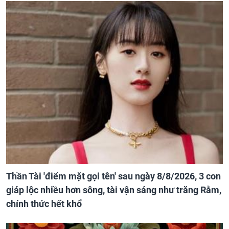
Thần Tài 'điểm mặt gọi tên' sau ngày 8/8/2026, 3 con
giáp lộc nhiều hơn sông, tài vận sáng như trăng Rằm,
chính thức hết khổ