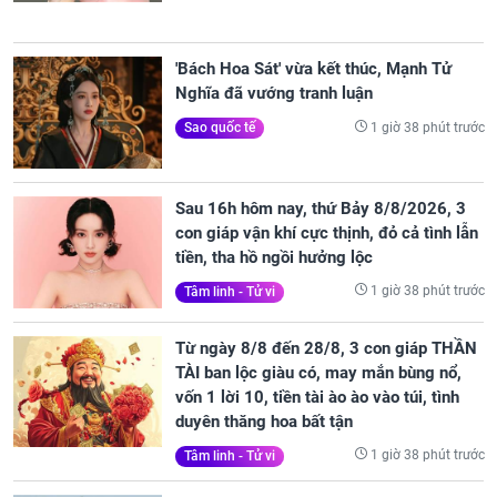
'Bách Hoa Sát' vừa kết thúc, Mạnh Tử
Nghĩa đã vướng tranh luận
1 giờ 38 phút trước
Sao quốc tế
Sau 16h hôm nay, thứ Bảy 8/8/2026, 3
con giáp vận khí cực thịnh, đỏ cả tình lẫn
tiền, tha hồ ngồi hưởng lộc
1 giờ 38 phút trước
Tâm linh - Tử vi
Từ ngày 8/8 đến 28/8, 3 con giáp THẦN
TÀI ban lộc giàu có, may mắn bùng nổ,
vốn 1 lời 10, tiền tài ào ào vào túi, tình
duyên thăng hoa bất tận
1 giờ 38 phút trước
Tâm linh - Tử vi