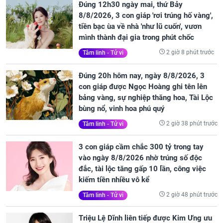
Đúng 12h30 ngày mai, thứ Bảy
8/8/2026, 3 con giáp 'rơi trúng hố vàng',
tiền bạc ùa về nhà 'như lũ cuốn', vươn
mình thành đại gia trong phút chốc
2 giờ 8 phút trước
Tâm linh - Tử vi
Đúng 20h hôm nay, ngày 8/8/2026, 3
con giáp được Ngọc Hoàng ghi tên lên
bảng vàng, sự nghiệp thăng hoa, Tài Lộc
bùng nổ, vinh hoa phú quý
2 giờ 38 phút trước
Tâm linh - Tử vi
3 con giáp cầm chắc 300 tỷ trong tay
vào ngày 8/8/2026 nhờ trúng số độc
đắc, tài lộc tăng gấp 10 lần, công việc
kiếm tiền nhiều vô kể
2 giờ 48 phút trước
Tâm linh - Tử vi
Triệu Lệ Dĩnh liên tiếp được Kim Ưng ưu