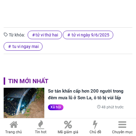
Từ khóa:
tử vi thứ hai
tử vi ngày 9/6/2025
tu vi ngay mai
TIN MỚI NHẤT
Sơ tán khẩn cấp hơn 200 người trong
đêm mưa lũ ở Sơn La, ô tô bị vùi lấp
48 phút trước
Xã hội
Thần Tài trao vàng gửi lộc sau ngày
Trang chủ
Tin hot
Mã giảm giá
Chủ đề
Chuyên mục
6/8/2026, 3 con giáp sự nghiệp phất