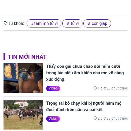
Từ khóa:
tâm linh tử vi
tử vi
con giáp
TIN MỚI NHẤT
Thấy con gái chưa chào đời mỉm cười
trong lúc siêu âm khiến cha mẹ vô cùng
xúc động
1 giờ 33 phút trước
Video
Trọng tài bỏ chạy khi bị người hâm mộ
đuổi đánh trên sân và cái kết
2 giờ 33 phút trước
Video