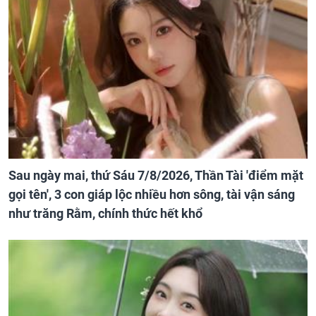
Sau ngày mai, thứ Sáu 7/8/2026, Thần Tài 'điểm mặt
gọi tên', 3 con giáp lộc nhiều hơn sông, tài vận sáng
như trăng Rằm, chính thức hết khổ