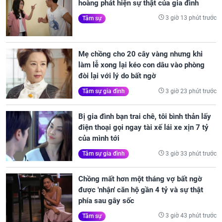
hoàng phát hiện sự thật của gia đình
3 giờ 13 phút trước
Tâm sự
Mẹ chồng cho 20 cây vàng nhưng khi
làm lễ xong lại kéo con dâu vào phòng
đòi lại với lý do bất ngờ
3 giờ 23 phút trước
Tâm sự gia đình
Bị gia đình bạn trai chê, tôi bình thản lấy
điện thoại gọi ngay tài xế lái xe xịn 7 tỷ
của mình tới
3 giờ 33 phút trước
Tâm sự gia đình
Chồng mất hơn một tháng vợ bất ngờ
được 'nhận' căn hộ gần 4 tỷ và sự thật
phía sau gây sốc
3 giờ 43 phút trước
Tâm sự