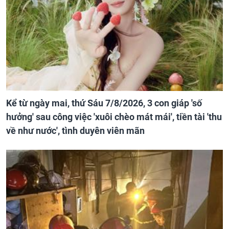
Kể từ ngày mai, thứ Sáu 7/8/2026, 3 con giáp 'số
hưởng' sau công việc 'xuôi chèo mát mái', tiền tài 'thu
về như nước', tình duyên viên mãn