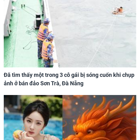
Đã tìm thấy một trong 3 cô gái bị sóng cuốn khi chụp
ảnh ở bán đảo Sơn Trà, Đà Nẵng