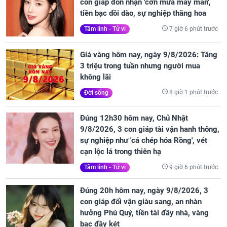
con giáp đón nhận 'cơn mưa may mắn',
tiền bạc dồi dào, sự nghiệp thăng hoa
7 giờ 6 phút trước
Tâm linh - Tử vi
Giá vàng hôm nay, ngày 9/8/2026: Tăng
3 triệu trong tuần nhưng người mua
không lãi
8 giờ 1 phút trước
Đời sống
Đúng 12h30 hôm nay, Chủ Nhật
9/8/2026, 3 con giáp tài vận hanh thông,
sự nghiệp như 'cá chép hóa Rồng', vét
cạn lộc lá trong thiên hạ
9 giờ 6 phút trước
Tâm linh - Tử vi
Đúng 20h hôm nay, ngày 9/8/2026, 3
con giáp đổi vận giàu sang, an nhàn
hưởng Phú Quý, tiền tài đầy nhà, vàng
bạc đầy két