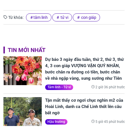
Từ khóa:
tâm linh
tử vi
con giáp
TIN MỚI NHẤT
Dự báo 3 ngày đầu tuần, thứ 2, thứ 3, thứ
4, 3 con giáp VƯỢNG VẬN QUÝ NHÂN,
bước chân ra đường có tiền, bước chân
về nhà ngập vàng, sung sướng như Tiên
2 giờ 36 phút trước
Tâm linh - Tử vi
Tận mắt thấy cơ ngơi chục nghìn m2 của
Hoài Linh, danh ca Chế Linh thốt lên câu
bất ngờ
5 giờ 45 phút trước
Hậu trường