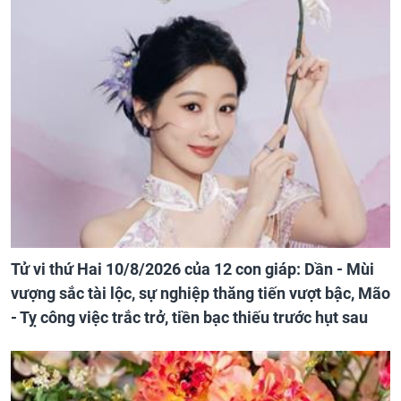
Tử vi thứ Hai 10/8/2026 của 12 con giáp: Dần - Mùi
vượng sắc tài lộc, sự nghiệp thăng tiến vượt bậc, Mão
- Tỵ công việc trắc trở, tiền bạc thiếu trước hụt sau