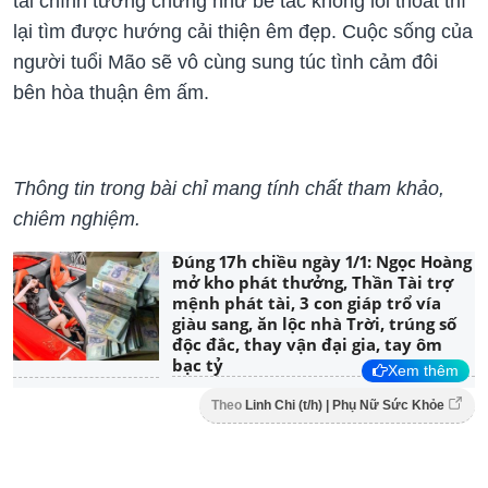
tài chính tưởng chừng như bế tắc không lối thoát thì
lại tìm được hướng cải thiện êm đẹp. Cuộc sống của
người tuổi Mão sẽ vô cùng sung túc tình cảm đôi
bên hòa thuận êm ấm.
Thông tin trong bài chỉ mang tính chất tham khảo,
chiêm nghiệm.
Đúng 17h chiều ngày 1/1: Ngọc Hoàng
mở kho phát thưởng, Thần Tài trợ
mệnh phát tài, 3 con giáp trổ vía
giàu sang, ăn lộc nhà Trời, trúng số
độc đắc, thay vận đại gia, tay ôm
bạc tỷ
Xem thêm
Theo
Linh Chi (t/h) | Phụ Nữ Sức Khỏe