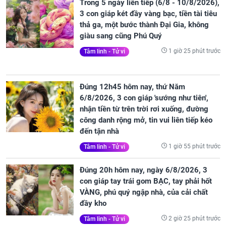
Trong 5 ngày liên tiếp (6/8 - 10/8/2026),
3 con giáp két đầy vàng bạc, tiền tài tiêu
thả ga, một bước thành Đại Gia, không
giàu sang cũng Phú Quý
1 giờ 25 phút trước
Tâm linh - Tử vi
Đúng 12h45 hôm nay, thứ Năm
6/8/2026, 3 con giáp 'sướng như tiên',
nhận tiền từ trên trời rơi xuống, đường
công danh rộng mở, tin vui liên tiếp kéo
đến tận nhà
1 giờ 55 phút trước
Tâm linh - Tử vi
Đúng 20h hôm nay, ngày 6/8/2026, 3
con giáp tay trái gom BẠC, tay phải hốt
VÀNG, phú quý ngập nhà, của cải chất
đầy kho
2 giờ 25 phút trước
Tâm linh - Tử vi