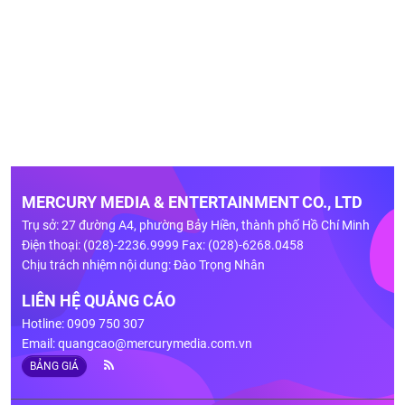
MERCURY MEDIA & ENTERTAINMENT CO., LTD
Trụ sở: 27 đường A4, phường Bảy Hiền, thành phố Hồ Chí Minh
Điện thoại: (028)-2236.9999 Fax: (028)-6268.0458
Chịu trách nhiệm nội dung: Đào Trọng Nhân
LIÊN HỆ QUẢNG CÁO
Hotline: 0909 750 307
Email:
quangcao@mercurymedia.com.vn
BẢNG GIÁ