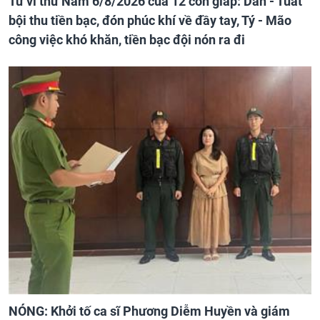
Tử vi thứ Năm 6/8/2026 của 12 con giáp: Dần - Tuất
bội thu tiền bạc, đón phúc khí về đầy tay, Tý - Mão
công việc khó khăn, tiền bạc đội nón ra đi
NÓNG: Khởi tố ca sĩ Phương Diễm Huyền và giám