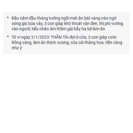
Đầu năm đầu tháng tưởng ngồi mát ăn bát vàng nào ngờ
sóng gió bủa vây, 3 con giáp khó thoát vận đen, thị phi vướng
vào người, tiểu nhân âm thầm gài bẫy hạ bệ làm ăn
Tử vi ngày 2/1/2023: THẦN TÀI đợi ở cửa, 3 con giáp rước
Rồng vàng, làm ăn thịnh vượng, của cải thăng hoa, tiền vàng
như ý