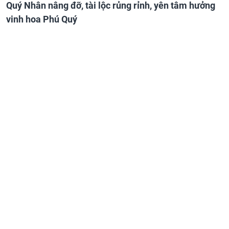
Quý Nhân nâng đỡ, tài lộc rủng rỉnh, yên tâm hưởng
vinh hoa Phú Quý