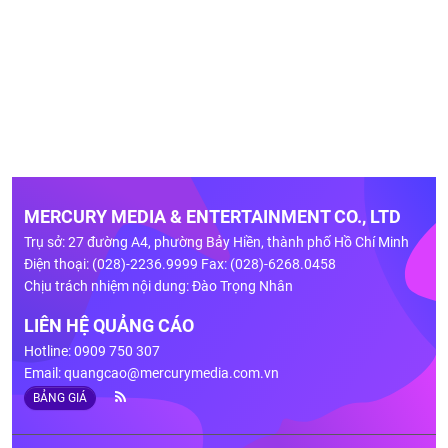
MERCURY MEDIA & ENTERTAINMENT CO., LTD
Trụ sở: 27 đường A4, phường Bảy Hiền, thành phố Hồ Chí Minh
Điện thoại: (028)-2236.9999 Fax: (028)-6268.0458
Chịu trách nhiệm nội dung: Đào Trọng Nhân
LIÊN HỆ QUẢNG CÁO
Hotline: 0909 750 307
Email:
quangcao@mercurymedia.com.vn
BẢNG GIÁ