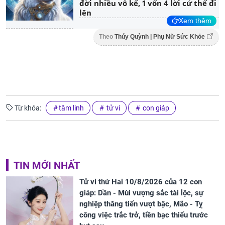
đời nhiều vô kể, 1 vốn 4 lời cứ thế đi
lên
Xem thêm
Theo
Thúy Quỳnh | Phụ Nữ Sức Khỏe
Từ khóa:
tâm linh
tử vi
con giáp
TIN MỚI NHẤT
Tử vi thứ Hai 10/8/2026 của 12 con
giáp: Dần - Mùi vượng sắc tài lộc, sự
nghiệp thăng tiến vượt bậc, Mão - Tỵ
công việc trắc trở, tiền bạc thiếu trước