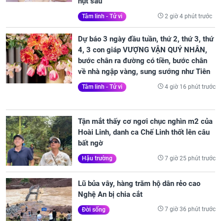
hụt sau
2 giờ 4 phút trước
Tâm linh - Tử vi
Dự báo 3 ngày đầu tuần, thứ 2, thứ 3, thứ
4, 3 con giáp VƯỢNG VẬN QUÝ NHÂN,
bước chân ra đường có tiền, bước chân
về nhà ngập vàng, sung sướng như Tiên
4 giờ 16 phút trước
Tâm linh - Tử vi
Tận mắt thấy cơ ngơi chục nghìn m2 của
Hoài Linh, danh ca Chế Linh thốt lên câu
bất ngờ
7 giờ 25 phút trước
Hậu trường
Lũ bủa vây, hàng trăm hộ dân rẻo cao
Nghệ An bị chia cắt
7 giờ 36 phút trước
Đời sống