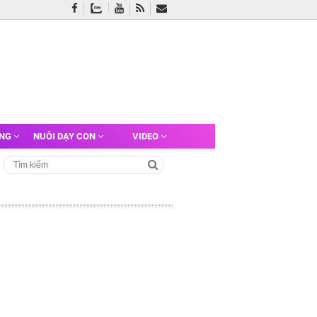
ỠNG
NUÔI DẠY CON
VIDEO