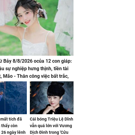
hứ Bảy 8/8/2026 ocủa 12 con giáp:
ậu sự nghiệp hưng thịnh, tiền tài
t, Mão - Thân công việc bất trắc,
t tật mang
mất tích đã
Cái bóng Triệu Lệ Dĩnh
 thấy còn
vẫn quá lớn với Vương
 26 ngày lênh
Dịch Đình trong 'Cửu