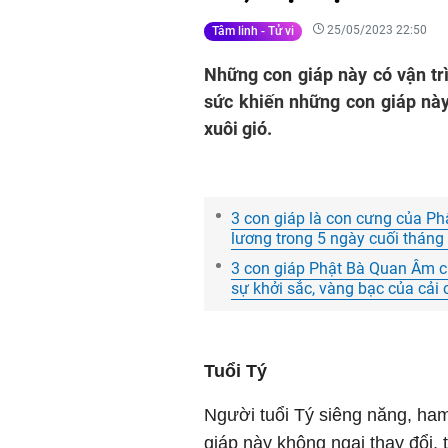
25/05/2023 22:50
Tâm linh - Tử vi
Những con giáp này có vận trì
sức khiến những con giáp này
xuôi gió.
3 con giáp là con cưng của Phật
lương trong 5 ngày cuối tháng
3 con giáp Phật Bà Quan Âm ch
sự khởi sắc, vàng bạc của cải 
Tuổi Tý
Người tuổi Tý siêng năng, ham
giáp này không ngại thay đổi,