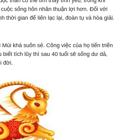
c thân có thể tìm thấy tình yêu, trong khi
cuộc sống hôn nhân thuận lợi hơn. Đối với
thời gian để liên lạc lại, đoàn tụ và hòa giải.
i Mùi khá suôn sẻ. Công việc của họ tiến triển
biết tích lũy thì sau 40 tuổi sẽ sống dư dả,
i đời.