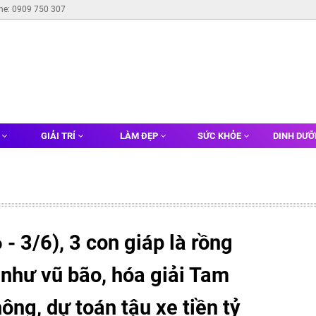
ine: 0909 750 307
G
GIẢI TRÍ
LÀM ĐẸP
SỨC KHỎE
DINH DƯ
- 3/6), 3 con giáp là rồng
 như vũ bão, hóa giải Tam
ông, dự toán tậu xe tiền tỷ