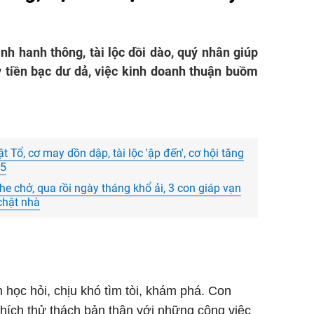
nh hanh thông, tài lộc dồi dào, quý nhân giúp
 tiền bạc dư dả, việc kinh doanh thuận buồm
 Tổ, cơ may dồn dập, tài lộc 'ập đến', cơ hội tăng
 5
e chở, qua rồi ngày tháng khổ ải, 3 con giáp vạn
chật nhà
 học hỏi, chịu khó tìm tòi, khám phá. Con
 thích thử thách bản thân với những công việc