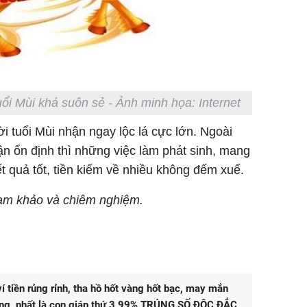
tuổi Mùi khá suôn sẻ - Ảnh minh họa: Internet
ời tuổi Mùi nhận ngay lộc lá cực lớn. Ngoài
ận ổn định thì những việc làm phát sinh, mang
ết quả tốt, tiền kiếm về nhiều không đếm xuể.
tham khảo và chiêm nghiệm.
ví tiền rủng rỉnh, tha hồ hốt vàng hốt bạc, may mắn
ằng, nhất là con giáp thứ 3 99% TRÚNG SỐ ĐỘC ĐẮC