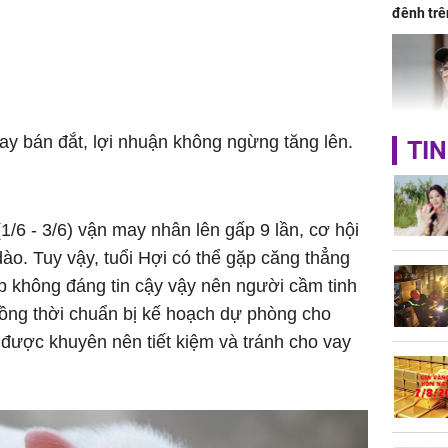
đênh trê
Bình Dư
y bán đắt, lợi nhuận không ngừng tăng lên.
TIN
Lý Liên K
sau tin đ
cởi áo c
khỏe
1/6 - 3/6) vận may nhân lên gấp 9 lần, cơ hội
dào. Tuy vậy, tuổi Hợi có thể gặp căng thẳng
p không đáng tin cậy vậy nên người cầm tinh
đồng thời chuẩn bị kế hoạch dự phòng cho
g được khuyên nên tiết kiệm và tránh cho vay
Vì sao T
không đ
Châu Tin
Nhiệt Ba
phim?