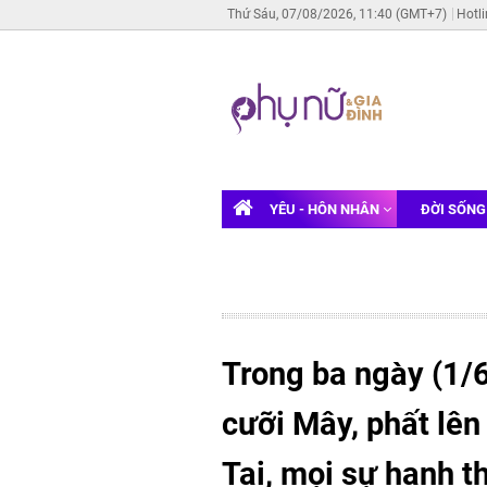
Thứ Sáu, 07/08/2026, 11:40 (GMT+7)
Hotl
YÊU - HÔN NHÂN
ĐỜI SỐN
Trong ba ngày (1/6 
cưỡi Mây, phất lên
Tai, mọi sự hanh th