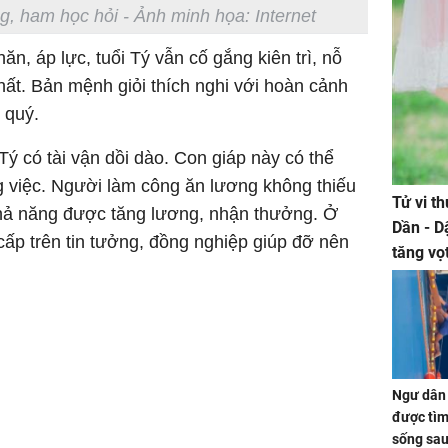
g, ham học hỏi - Ảnh minh họa: Internet
ăn, áp lực, tuổi Tý vẫn cố gắng kiên trì, nỗ
hất. Bản mệnh giỏi thích nghi với hoàn cảnh
 quý.
 Tý có tài vận dồi dào. Con giáp này có thể
 việc. Người làm công ăn lương không thiếu
Tử vi t
 khả năng được tăng lương, nhận thưởng. Ở
Dần - D
ấp trên tin tưởng, đồng nghiệp giúp đỡ nên
tăng vọ
tiền mấ
Ngư dân 
được tìm
sống sau