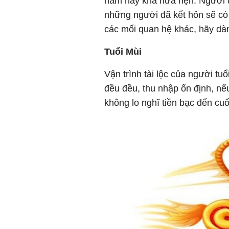
năm nay khá hứa hẹn. Người độ
những người đã kết hôn sẽ có 
các mối quan hệ khác, hãy dành 
Tuổi Mùi
Vận trình tài lộc của người tuổ
đều đều, thu nhập ổn định, nếu 
không lo nghĩ tiền bạc đến cuố