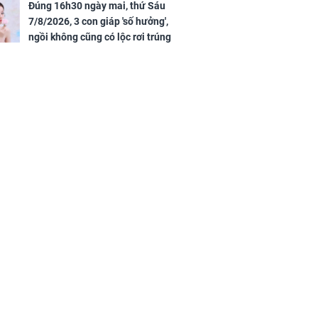
Đúng 16h30 ngày mai, thứ Sáu
7/8/2026, 3 con giáp 'số hưởng',
ngồi không cũng có lộc rơi trúng
đầu, vừa tránh được họa vừa có
tiền vàng