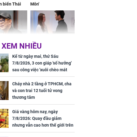
n biển Thái
Môn'
ơng
 XEM NHIỀU
iệt lên tiếng
Cô gái bị ép đi xem
ồn thay tim,
mắt, nhưng vừa thấy
Kể từ ngày mai, thứ Sáu
hứng minh sức
đối tượng mai mối thì
7/8/2026, 3 con giáp 'số hưởng'
đỏ mặt ‘đứng hình’
sau công việc 'xuôi chèo mát
mái', tiền tài 'thu về như nước',
tình duyên viên mãn
Cháy nhà 2 tầng ở TPHCM, cha
và con trai 12 tuổi tử vong
thương tâm
rương Tiểu Phỉ
Giá vàng hôm nay, ngày
ồng hành cùng
7/8/2026: Quay đầu giảm
h Trì, Địch Lệ
nhưng vẫn cao hơn thế giới trên
 quảng bá
7 triệu đồng