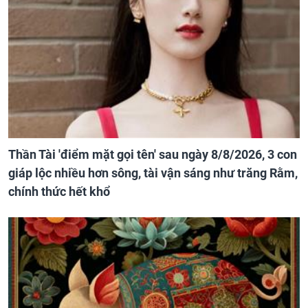
Thần Tài 'điểm mặt gọi tên' sau ngày 8/8/2026, 3 con
giáp lộc nhiều hơn sông, tài vận sáng như trăng Rằm,
chính thức hết khổ