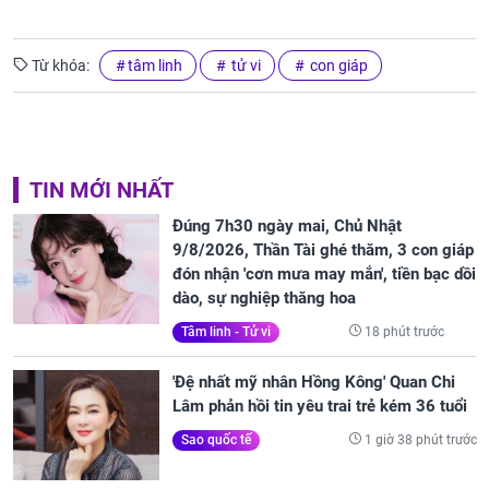
Từ khóa:
tâm linh
tử vi
con giáp
TIN MỚI NHẤT
Đúng 7h30 ngày mai, Chủ Nhật
9/8/2026, Thần Tài ghé thăm, 3 con giáp
đón nhận 'cơn mưa may mắn', tiền bạc dồi
dào, sự nghiệp thăng hoa
18 phút trước
Tâm linh - Tử vi
'Đệ nhất mỹ nhân Hồng Kông' Quan Chi
Lâm phản hồi tin yêu trai trẻ kém 36 tuổi
1 giờ 38 phút trước
Sao quốc tế