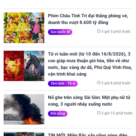
Phim Châu Tinh Trì đại thắng phòng vé,
doanh thu vượt 8.600 tỷ đồng
3 giờ 5 phút trước
Sao quốc tế
Tử vi tuần mới (từ 10 đến 16/8/2026), 3
con giáp mưa thuận gió hòa, tiền về như
nước, bạc vàng dư dả, Phú Quý Vinh Hoa,
vận trình khai sáng
3 giờ 8 phút trước
Tâm linh - Tử vi
Nổ ghe trên sông Sài Gòn: Một phụ nữ tử
vong, 3 người nhảy xuống nước
3 giờ 15 phút trước
Đời sống
TIN MỚI: Miền Bắc sắp nắng nóng diện