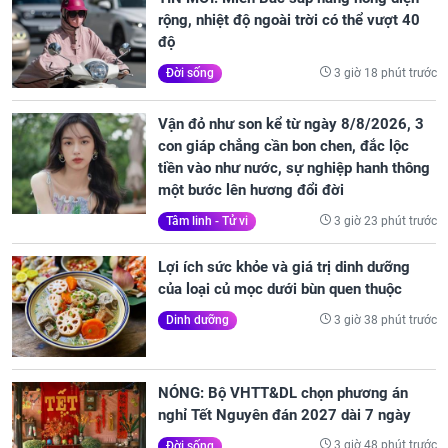
rộng, nhiệt độ ngoài trời có thể vượt 40
độ
3 giờ 18 phút trước
Đời sống
Vận đỏ như son kể từ ngày 8/8/2026, 3
con giáp chẳng cần bon chen, đắc lộc
tiền vào như nước, sự nghiệp hanh thông
một bước lên hương đổi đời
3 giờ 23 phút trước
Tâm linh - Tử vi
Lợi ích sức khỏe và giá trị dinh dưỡng
của loại củ mọc dưới bùn quen thuộc
3 giờ 38 phút trước
Dinh dưỡng
NÓNG: Bộ VHTT&DL chọn phương án
nghỉ Tết Nguyên đán 2027 dài 7 ngày
3 giờ 48 phút trước
Đời sống