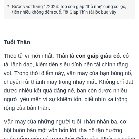
Bước vào tháng 1/2024: Top con giáp "thở nhẹ" cũng có lộc,
tiền nhiều không đếm xuể, Tết Giáp Thìn tài lộc bủa vây
Tuổi Thân
Theo
tử vi
mới nhất, Thân là
con giáp
giàu có
, có
tài lãnh đạo, kiếm tiền siêu đỉnh nên tài chính tăng
vọt. Trong thời điểm này, vận may của bạn bùng nổ,
chuyển rủi thành may trong nháy mắt. Không chỉ đạt
được nhiều kết quả đáng nể, bạn còn được nhiều
người yêu mến vì sự khiêm tốn, biết nhìn xa trông
rộng của bản thân.
Vận may của những người tuổi Thân nhân ba, cơ
hội buôn bán một vốn bốn lời, tha hồ tận hưởng
cuộc sống giàu có trong thời điểm này. Nhờ sự chăm