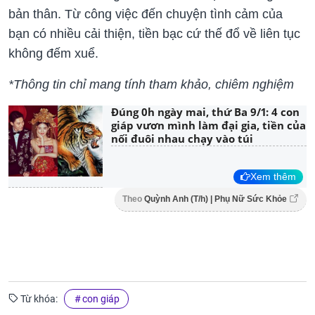
bản thân. Từ công việc đến chuyện tình cảm của
bạn có nhiều cải thiện, tiền bạc cứ thế đổ về liên tục
không đếm xuể.
*Thông tin chỉ mang tính tham khảo, chiêm nghiệm
Đúng 0h ngày mai, thứ Ba 9/1: 4 con
giáp vươn mình làm đại gia, tiền của
nối đuôi nhau chạy vào túi
Xem thêm
Theo
Quỳnh Anh (T/h) | Phụ Nữ Sức Khỏe
Từ khóa:
con giáp