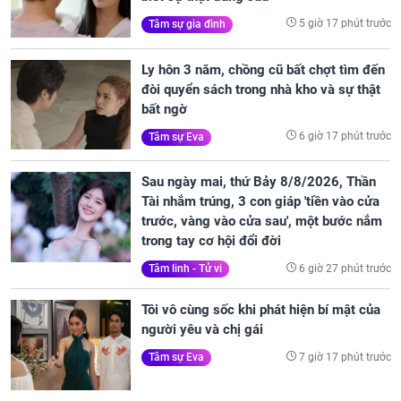
5 giờ 17 phút trước
Tâm sự gia đình
Ly hôn 3 năm, chồng cũ bất chợt tìm đến
đòi quyển sách trong nhà kho và sự thật
bất ngờ
6 giờ 17 phút trước
Tâm sự Eva
Sau ngày mai, thứ Bảy 8/8/2026, Thần
Tài nhắm trúng, 3 con giáp 'tiền vào cửa
trước, vàng vào cửa sau', một bước nắm
trong tay cơ hội đổi đời
6 giờ 27 phút trước
Tâm linh - Tử vi
Tôi vô cùng sốc khi phát hiện bí mật của
người yêu và chị gái
7 giờ 17 phút trước
Tâm sự Eva