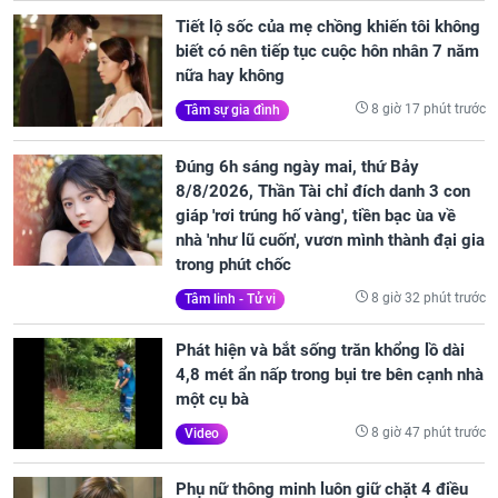
Tiết lộ sốc của mẹ chồng khiến tôi không
biết có nên tiếp tục cuộc hôn nhân 7 năm
nữa hay không
8 giờ 17 phút trước
Tâm sự gia đình
Đúng 6h sáng ngày mai, thứ Bảy
8/8/2026, Thần Tài chỉ đích danh 3 con
giáp 'rơi trúng hố vàng', tiền bạc ùa về
nhà 'như lũ cuốn', vươn mình thành đại gia
trong phút chốc
8 giờ 32 phút trước
Tâm linh - Tử vi
Phát hiện và bắt sống trăn khổng lồ dài
4,8 mét ẩn nấp trong bụi tre bên cạnh nhà
một cụ bà
8 giờ 47 phút trước
Video
Phụ nữ thông minh luôn giữ chặt 4 điều