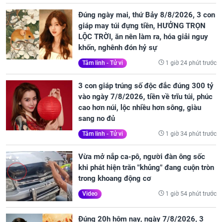
Đúng ngày mai, thứ Bảy 8/8/2026, 3 con
giáp may túi đựng tiền, HƯỞNG TRỌN
LỘC TRỜI, ăn nên làm ra, hóa giải nguy
khốn, nghênh đón hỷ sự
1 giờ 24 phút trước
Tâm linh - Tử vi
3 con giáp trúng số độc đắc đúng 300 tỷ
vào ngày 7/8/2026, tiền về trĩu túi, phúc
cao hơn núi, lộc nhiều hơn sông, giàu
sang no đủ
1 giờ 34 phút trước
Tâm linh - Tử vi
Vừa mở nắp ca-pô, người đàn ông sốc
khi phát hiện trăn "khủng" đang cuộn tròn
trong khoang động cơ
1 giờ 54 phút trước
Video
Đúng 20h hôm nay, ngày 7/8/2026, 3