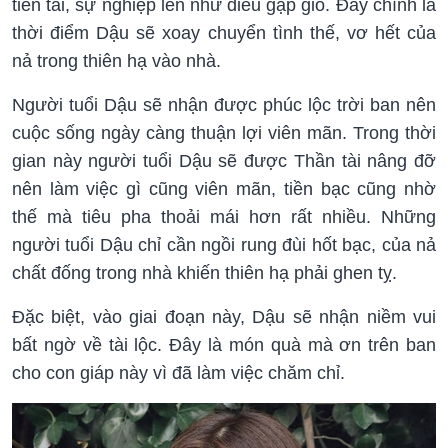
tiền tài, sự nghiệp lên như diều gặp gió. Đây chính là
thời điểm Dậu sẽ xoay chuyển tình thế, vơ hết của
nả trong thiên hạ vào nhà.
Người tuổi Dậu sẽ nhận được phúc lộc trời ban nên
cuộc sống ngày càng thuận lợi viên mãn. Trong thời
gian này người tuổi Dậu sẽ được Thần tài nâng đỡ
nên làm việc gì cũng viên mãn, tiền bạc cũng nhờ
thế mà tiêu pha thoải mái hơn rất nhiều. Những
người tuổi Dậu chỉ cần ngồi rung đùi hốt bạc, của nả
chất đống trong nhà khiến thiên hạ phải ghen tỵ.
Đặc biệt, vào giai đoạn này, Dậu sẽ nhận niềm vui
bất ngờ về tài lộc. Đây là món quà mà ơn trên ban
cho con giáp này vì đã làm việc chăm chỉ.