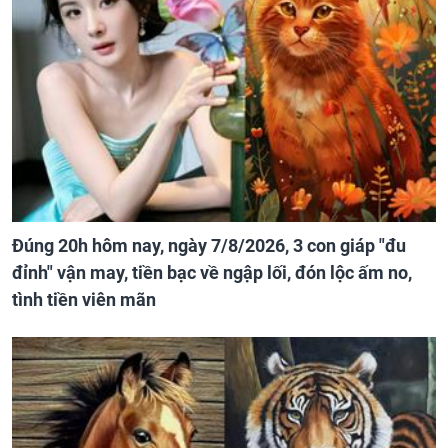
Đúng 20h hôm nay, ngày 7/8/2026, 3 con giáp "đu
đỉnh" vận may, tiền bạc về ngập lối, đón lộc ấm no,
tình tiền viên mãn