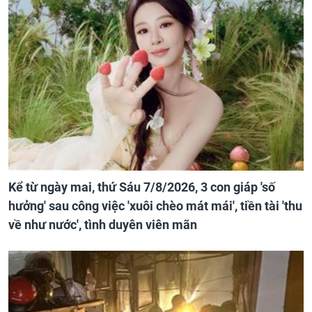
Kể từ ngày mai, thứ Sáu 7/8/2026, 3 con giáp 'số
hưởng' sau công việc 'xuôi chèo mát mái', tiền tài 'thu
về như nước', tình duyên viên mãn