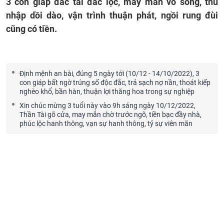
3 con giáp đắc tài đắc lộc, may mắn vô song, thu
nhập dồi dào, vận trình thuận phát, ngồi rung đùi
cũng có tiền.
Định mệnh an bài, đúng 5 ngày tới (10/12 - 14/10/2022), 3
con giáp bất ngờ trúng số độc đắc, trả sạch nợ nần, thoát kiếp
nghèo khổ, bần hàn, thuận lợi thăng hoa trong sự nghiệp
Xin chúc mừng 3 tuổi này vào 9h sáng ngày 10/12/2022,
Thần Tài gõ cửa, may mắn chờ trước ngõ, tiền bạc đầy nhà,
phúc lộc hanh thông, vạn sự hanh thông, tỷ sự viên mãn