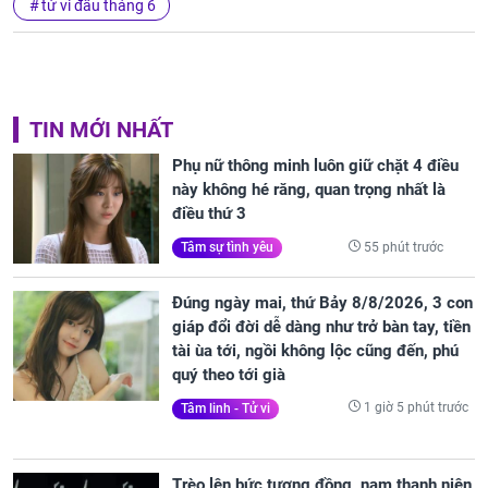
tử vi đầu tháng 6
TIN MỚI NHẤT
Phụ nữ thông minh luôn giữ chặt 4 điều
này không hé răng, quan trọng nhất là
điều thứ 3
55 phút trước
Tâm sự tình yêu
Đúng ngày mai, thứ Bảy 8/8/2026, 3 con
giáp đổi đời dễ dàng như trở bàn tay, tiền
tài ùa tới, ngồi không lộc cũng đến, phú
quý theo tới già
1 giờ 5 phút trước
Tâm linh - Tử vi
Trèo lên bức tượng đồng, nam thanh niên