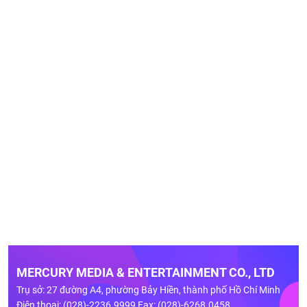
MERCURY MEDIA & ENTERTAINMENT CO., LTD
Trụ sở: 27 đường A4, phường Bảy Hiền, thành phố Hồ Chí Minh
Điện thoại: (028)-2236.9999 Fax: (028)-6268.0458