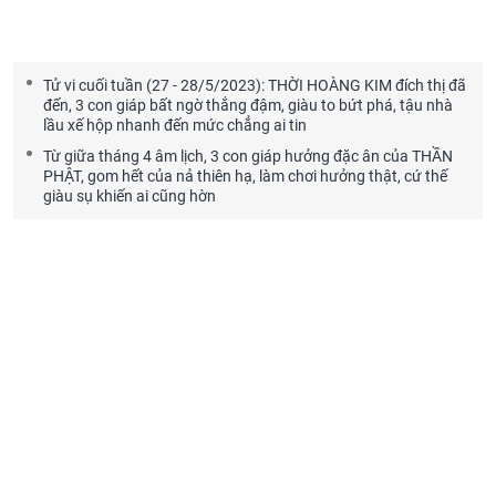
Tử vi cuối tuần (27 - 28/5/2023): THỜI HOÀNG KIM đích thị đã
đến, 3 con giáp bất ngờ thắng đậm, giàu to bứt phá, tậu nhà
lầu xế hộp nhanh đến mức chẳng ai tin
Từ giữa tháng 4 âm lịch, 3 con giáp hưởng đặc ân của THẦN
PHẬT, gom hết của nả thiên hạ, làm chơi hưởng thật, cứ thế
giàu sụ khiến ai cũng hờn