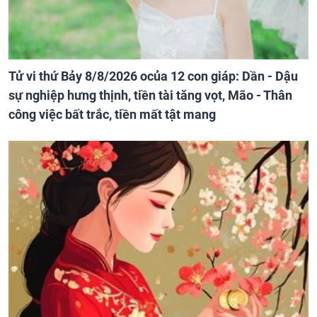
Tử vi thứ Bảy 8/8/2026 ocủa 12 con giáp: Dần - Dậu
sự nghiệp hưng thịnh, tiền tài tăng vọt, Mão - Thân
công việc bất trắc, tiền mất tật mang