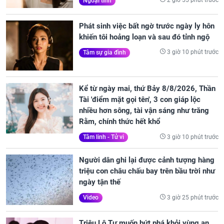
2 giờ 55 phút trước
Ngoại tình
Phát sinh việc bất ngờ trước ngày ly hôn
khiến tôi hoảng loạn và sau đó tỉnh ngộ
3 giờ 10 phút trước
Tâm sự gia đình
Kể từ ngày mai, thứ Bảy 8/8/2026, Thần
Tài 'điểm mặt gọi tên', 3 con giáp lộc
nhiều hơn sông, tài vận sáng như trăng
Rằm, chính thức hết khổ
3 giờ 10 phút trước
Tâm linh - Tử vi
Người dân ghi lại được cảnh tượng hàng
triệu con châu chấu bay trên bầu trời như
ngày tận thế
3 giờ 25 phút trước
Video
Triệu Lộ Tư muốn bứt phá khỏi vùng an