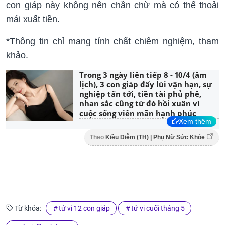
con giáp này không nên chần chừ mà có thể thoải
mái xuất tiền.
*Thông tin chỉ mang tính chất chiêm nghiệm, tham
khảo.
Trong 3 ngày liên tiếp 8 - 10/4 (âm
lịch), 3 con giáp đẩy lùi vận hạn, sự
nghiệp tấn tới, tiền tài phủ phê,
nhan sắc cũng từ đó hồi xuân vì
cuộc sống viên mãn hạnh phúc
Xem thêm
Theo
Kiều Diễm (TH) | Phụ Nữ Sức Khỏe
Từ khóa:
tử vi 12 con giáp
tử vi cuối tháng 5