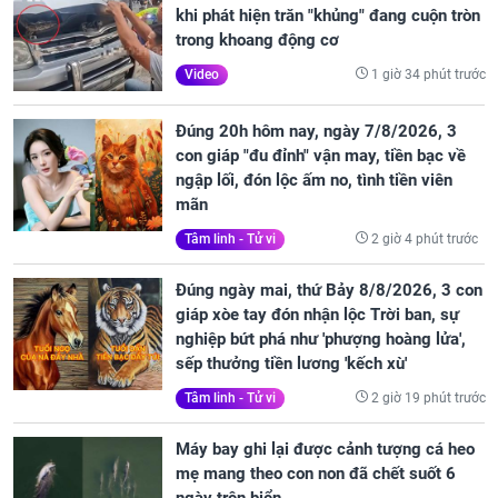
khi phát hiện trăn "khủng" đang cuộn tròn
trong khoang động cơ
1 giờ 34 phút trước
Video
Đúng 20h hôm nay, ngày 7/8/2026, 3
con giáp "đu đỉnh" vận may, tiền bạc về
ngập lối, đón lộc ấm no, tình tiền viên
mãn
2 giờ 4 phút trước
Tâm linh - Tử vi
Đúng ngày mai, thứ Bảy 8/8/2026, 3 con
giáp xòe tay đón nhận lộc Trời ban, sự
nghiệp bứt phá như 'phượng hoàng lửa',
sếp thưởng tiền lương 'kếch xù'
2 giờ 19 phút trước
Tâm linh - Tử vi
Máy bay ghi lại được cảnh tượng cá heo
mẹ mang theo con non đã chết suốt 6