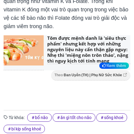
quan trọng như vitamin K và Folate. Trong khi
vitamin K đóng một vai trò quan trọng trong việc bảo
vệ các tế bào não thì Folate đóng vai trò giải độc và
giảm viêm trong não.
Tôm được mệnh danh là 'siêu thực
phẩm' nhưng kết hợp với những
nguyên liệu này cẩn thận gặp nguy:
Nhẹ thì 'miệng nôn trôn tháo', nặng
thì nguy kịch tới tính mạng
Xem thêm
Theo
Đan Uyên (TH) | Phụ Nữ Sức Khỏe
Từ khóa:
bổ não
ăn gì tốt cho não
sống khoẻ
bí kíp sống khoẻ