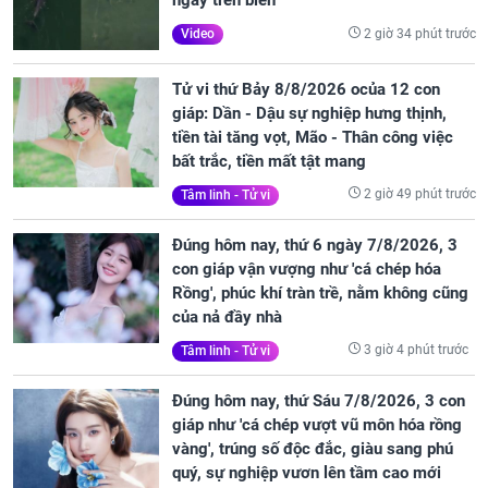
ngày trên biển
2 giờ 34 phút trước
Video
Tử vi thứ Bảy 8/8/2026 ocủa 12 con
giáp: Dần - Dậu sự nghiệp hưng thịnh,
tiền tài tăng vọt, Mão - Thân công việc
bất trắc, tiền mất tật mang
2 giờ 49 phút trước
Tâm linh - Tử vi
Đúng hôm nay, thứ 6 ngày 7/8/2026, 3
con giáp vận vượng như 'cá chép hóa
Rồng', phúc khí tràn trề, nằm không cũng
của nả đầy nhà
3 giờ 4 phút trước
Tâm linh - Tử vi
Đúng hôm nay, thứ Sáu 7/8/2026, 3 con
giáp như 'cá chép vượt vũ môn hóa rồng
vàng', trúng số độc đắc, giàu sang phú
quý, sự nghiệp vươn lên tầm cao mới