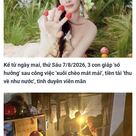
Kể từ ngày mai, thứ Sáu 7/8/2026, 3 con giáp 'số
hưởng' sau công việc 'xuôi chèo mát mái', tiền tài 'thu
về như nước', tình duyên viên mãn