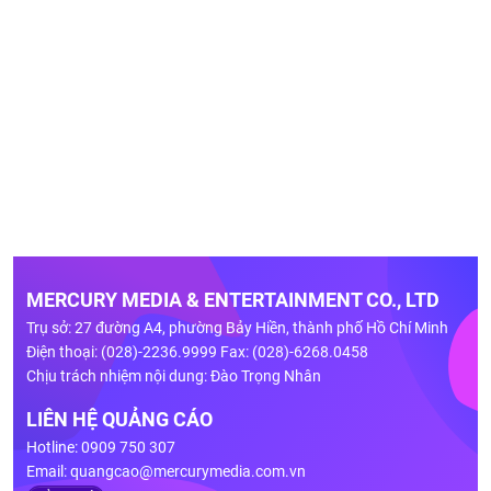
MERCURY MEDIA & ENTERTAINMENT CO., LTD
Trụ sở: 27 đường A4, phường Bảy Hiền, thành phố Hồ Chí Minh
Điện thoại: (028)-2236.9999 Fax: (028)-6268.0458
Chịu trách nhiệm nội dung: Đào Trọng Nhân
LIÊN HỆ QUẢNG CÁO
Hotline: 0909 750 307
Email:
quangcao@mercurymedia.com.vn