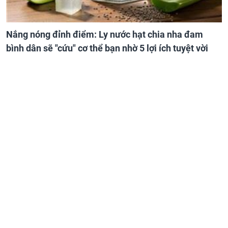
Nắng nóng đỉnh điểm: Ly nước hạt chia nha đam
bình dân sẽ "cứu" cơ thể bạn nhờ 5 lợi ích tuyệt vời