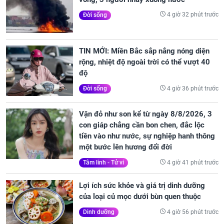
4 giờ 32 phút trước
Đời sống
TIN MỚI: Miền Bắc sắp nắng nóng diện
rộng, nhiệt độ ngoài trời có thể vượt 40
độ
4 giờ 36 phút trước
Đời sống
Vận đỏ như son kể từ ngày 8/8/2026, 3
con giáp chẳng cần bon chen, đắc lộc
tiền vào như nước, sự nghiệp hanh thông
một bước lên hương đổi đời
4 giờ 41 phút trước
Tâm linh - Tử vi
Lợi ích sức khỏe và giá trị dinh dưỡng
của loại củ mọc dưới bùn quen thuộc
4 giờ 56 phút trước
Dinh dưỡng