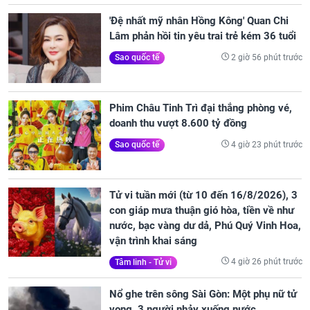
'Đệ nhất mỹ nhân Hồng Kông' Quan Chi
Lâm phản hồi tin yêu trai trẻ kém 36 tuổi
2 giờ 56 phút trước
Sao quốc tế
Phim Châu Tinh Trì đại thắng phòng vé,
doanh thu vượt 8.600 tỷ đồng
4 giờ 23 phút trước
Sao quốc tế
Tử vi tuần mới (từ 10 đến 16/8/2026), 3
con giáp mưa thuận gió hòa, tiền về như
nước, bạc vàng dư dả, Phú Quý Vinh Hoa,
vận trình khai sáng
4 giờ 26 phút trước
Tâm linh - Tử vi
Nổ ghe trên sông Sài Gòn: Một phụ nữ tử
vong, 3 người nhảy xuống nước