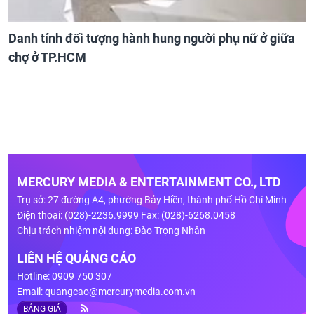
Danh tính đối tượng hành hung người phụ nữ ở giữa
chợ ở TP.HCM
MERCURY MEDIA & ENTERTAINMENT CO., LTD
Trụ sở: 27 đường A4, phường Bảy Hiền, thành phố Hồ Chí Minh
Điện thoại: (028)-2236.9999 Fax: (028)-6268.0458
Chịu trách nhiệm nội dung: Đào Trọng Nhân
LIÊN HỆ QUẢNG CÁO
Hotline: 0909 750 307
Email:
quangcao@mercurymedia.com.vn
BẢNG GIÁ