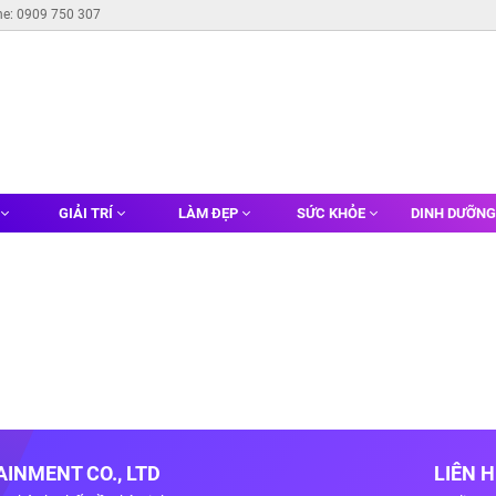
ne: 0909 750 307
GIẢI TRÍ
LÀM ĐẸP
SỨC KHỎE
DINH DƯỠN
INMENT CO., LTD
LIÊN 