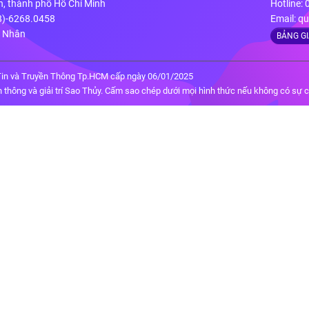
n, thành phố Hồ Chí Minh
Hotline:
28)-6268.0458
Email:
qu
g Nhân
BẢNG G
in và Truyền Thông Tp.HCM cấp ngày 06/01/2025
thông và giải trí Sao Thủy. Cấm sao chép dưới mọi hình thức nếu không có sự 