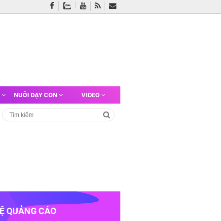
G
NUÔI DẠY CON
VIDEO
HỆ QUẢNG CÁO