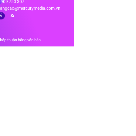
 0909 750 307
angcao@mercurymedia.com.vn
IÁ
chấp thuận bằng văn bản.