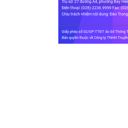
Trụ sở: 27 đường A4, phường Bảy Hiề
Điện thoại: (028)-2236.9999 Fax: (0
Chịu trách nhiệm nội dung: Đào Trọn
Giấy phép số 02/GP-TTĐT do Sở Thông T
Bản quyền thuộc về Công ty TNHH Truyền 